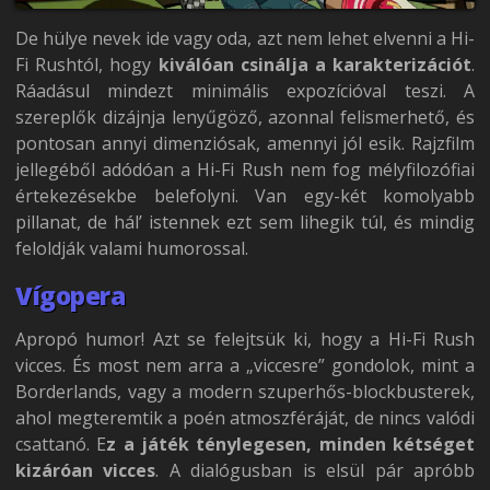
De hülye nevek ide vagy oda, azt nem lehet elvenni a Hi-
Fi Rushtól, hogy
kiválóan csinálja a karakterizációt
.
Ráadásul mindezt minimális expozícióval teszi. A
szereplők dizájnja lenyűgöző, azonnal felismerhető, és
pontosan annyi dimenziósak, amennyi jól esik. Rajzfilm
jellegéből adódóan a Hi-Fi Rush nem fog mélyfilozófiai
értekezésekbe belefolyni. Van egy-két komolyabb
pillanat, de hál’ istennek ezt sem lihegik túl, és mindig
feloldják valami humorossal.
Vígopera
Apropó humor! Azt se felejtsük ki, hogy a Hi-Fi Rush
vicces. És most nem arra a „viccesre” gondolok, mint a
Borderlands, vagy a modern szuperhős-blockbusterek,
ahol megteremtik a poén atmoszféráját, de nincs valódi
csattanó. E
z a játék ténylegesen, minden kétséget
kizáróan vicces
. A dialógusban is elsül pár apróbb