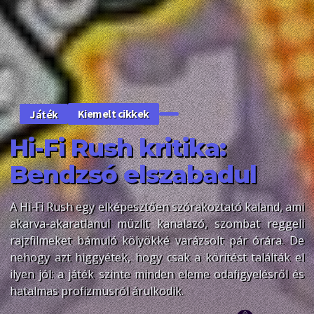
Kiemelt cikkek
Játék
Hi-Fi Rush kritika:
Bendzsó elszabadul
A Hi-Fi Rush egy elképesztően szórakoztató kaland, ami
akarva-akaratlanul müzlit kanalazó, szombat reggeli
rajzfilmeket bámuló kölyökké varázsolt pár órára. De
nehogy azt higgyétek, hogy csak a körítést találták el
ilyen jól: a játék szinte minden eleme odafigyelésről és
hatalmas profizmusról árulkodik.