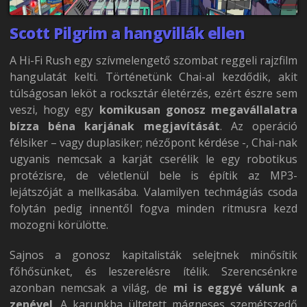
Scott Pilgrim a hangvillák ellen
A Hi-Fi Rush egy szívmelengető szombat reggeli rajzfilm
hangulatát kelti. Történetünk Chai-al kezdődik, akit
túlságosan leköt a rocksztár életérzés, ezért észre sem
veszi, hogy egy
komikusan gonosz megavállalatra
bízza béna karjának megjavítását
. Az operáció
félsiker – vagy duplasiker; nézőpont kérdése -, Chai-nak
ugyanis nemcsak a karját cserélik le egy robotikus
protézisre, de véletlenül bele is építik az MP3-
lejátszóját a mellkasába. Valamilyen techmágiás csoda
folytán pedig innentől fogva minden ritmusra kezd
mozogni körülötte.
Sajnos a gonosz kapitalisták selejtnek minősítik
főhősünket, és leszerelésre ítélik. Szerencsénkre
azonban nemcsak a világ, de
mi is eggyé válunk a
zenével
. A karunkba ültetett mágneses szemétszedő