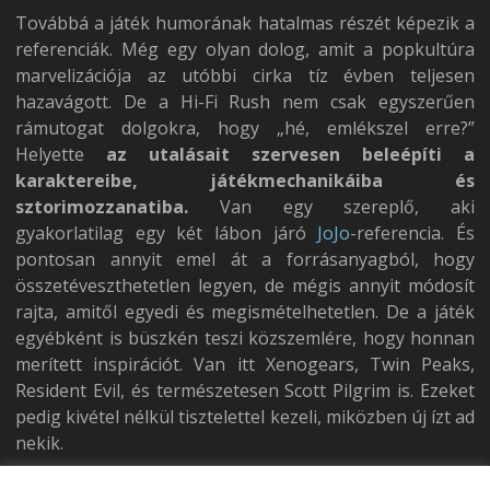
Továbbá a játék humorának hatalmas részét képezik a
referenciák. Még egy olyan dolog, amit a popkultúra
marvelizációja az utóbbi cirka tíz évben teljesen
hazavágott. De a Hi-Fi Rush nem csak egyszerűen
rámutogat dolgokra, hogy „hé, emlékszel erre?”
Helyette
az utalásait szervesen beleépíti a
karaktereibe, játékmechanikáiba és
sztorimozzanatiba.
Van egy szereplő, aki
gyakorlatilag egy két lábon járó
JoJo
-referencia. És
pontosan annyit emel át a forrásanyagból, hogy
összetéveszthetetlen legyen, de mégis annyit módosít
rajta, amitől egyedi és megismételhetetlen. De a játék
egyébként is büszkén teszi közszemlére, hogy honnan
merített inspirációt. Van itt Xenogears, Twin Peaks,
Resident Evil, és természetesen Scott Pilgrim is. Ezeket
pedig kivétel nélkül tisztelettel kezeli, miközben új ízt ad
nekik.