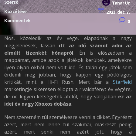
Szerző
Tanar Ur
Közzétéve
2023. dec. 7.
Kommentek
0
Nos, közeledik az év vége, elapadnak a nagy
megjelenések, lassan
itt az idő számot adni az
elmúlt tizenkét hónapról
. Én is előszedtem a
mappámat, amibe azok a játékok kerültek, amelyekre
ilyen-olyan okból nem volt idő. És talán egy játék sem
érdemli meg jobban, hogy kapjon egy pótlólagos
kritikát, mint a Hi-Fi Rush. Mert bár a
Starfield
marketingje sikeresen ellopta a rivaldafényt év végére,
de ne legyen kétségetek afelől, hogy valójában
ez az
idei év nagy Xboxos dobása
.
Nem szeretném túl személyesre venni a cikket. Egyrészt
azért, mert nem lenne túl szakmai, másrészt pedig
azért, mert senki nem azért jött, hogy a