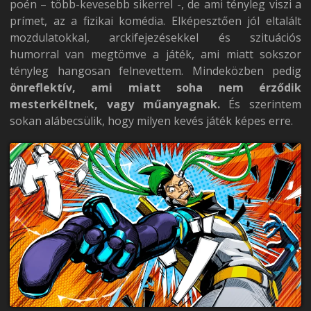
poén – több-kevesebb sikerrel -, de ami tényleg viszi a
prímet, az a fizikai komédia. Elképesztően jól eltalált
mozdulatokkal, arckifejezésekkel és szituációs
humorral van megtömve a játék, ami miatt sokszor
tényleg hangosan felnevettem. Mindeközben pedig
önreflektív, ami miatt soha nem érződik
mesterkéltnek, vagy műanyagnak.
És szerintem
sokan alábecsülik, hogy milyen kevés játék képes erre.