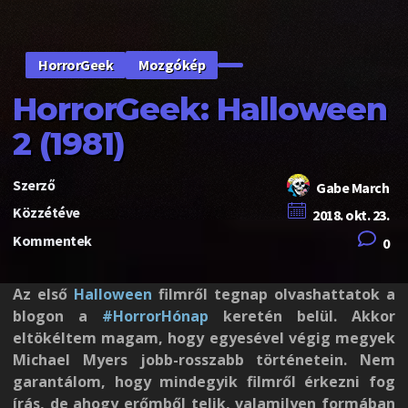
Mozgókép
HorrorGeek
HorrorGeek: Halloween
2 (1981)
Szerző
Gabe March
Közzétéve
2018. okt. 23.
Kommentek
0
Az első
Halloween
filmről tegnap olvashattatok a
blogon a
#HorrorHónap
keretén belül. Akkor
eltökéltem magam, hogy egyesével végig megyek
Michael Myers jobb-rosszabb történetein. Nem
garantálom, hogy mindegyik filmről érkezni fog
írás, de ahogy erőmből telik, valamilyen formában