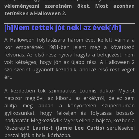
véleményezni szeretném őket. Most azonban
terítéken a Halloween 2.
[h]Nem tettek jót neki az évek[/h]
A Halloween folytatására három évet kellett várnia a
kor emberének. 1981-ben jelent meg a következő
felvonás. Az első rész nyitva hagyta a befejezést, nem
volt kétséges, hogy jön az újabb rész. A Halloween 2
szó szerint ugyanott kezdődik, ahol az első rész véget
ért.
A kezdetben tök szimpatikus Loomis doktor Myerst
hatszor meglövi, az kiborul az erkélyről, de ez sem
állítja meg abban a könyörtelen szuperhumán
gyilkosunkat, hogy felkeljen és folytassa bosszú-
hadjáratát. Megkezdődik Myers ellen a hajsza, közben a
főszereplő
Laurie-t (Jamie Lee Curtis)
sérüléseivel
beszállítják a helyi kórházba.