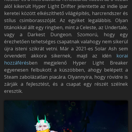
alól kikerült Hyper Light Drifter jelentette az indie ipar
keretei között elkészíthető világépítés, harcrendszer és
stílus csimborasszóját. Az egyiket legalábbis. Olyan
titánokkal állt egy ringben, mint a Celeste, az Undertale,
vagy a Darkest Dungeon. Szomorú, hogy egy
érezhetően tehetséges csapatnak valahogy nem sikerül
újra isteni szikrát vetni. Már a 2021-es Solar Ash sem
örvendett akkora sikernek, majd az idén
korai
hozzáférés
ben megjelenő Hyper Light Breaker
egyenesen felbukott a küszöbben, ahogy belépett a
Steam zabolázatlan piacára. Olyannyira, hogy rövidre is
zárják a fejlesztést, és a csapat egy részét szélnek
eresztik.