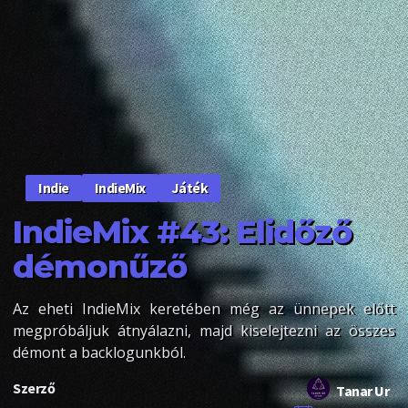
IndieMix
Játék
Indie
IndieMix #43: Elidőző
démonűző
Az eheti IndieMix keretében még az ünnepek előtt
megpróbáljuk átnyálazni, majd kiselejtezni az összes
démont a backlogunkból.
Szerző
Tanar Ur