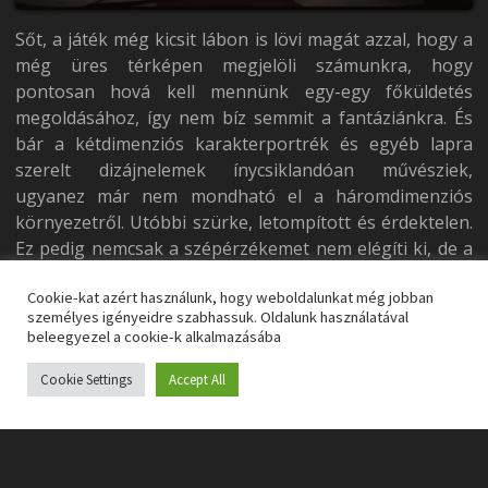
Sőt, a játék még kicsit lábon is lövi magát azzal, hogy a
még üres térképen megjelöli számunkra, hogy
pontosan hová kell mennünk egy-egy főküldetés
megoldásához, így nem bíz semmit a fantáziánkra. És
bár a kétdimenziós karakterportrék és egyéb lapra
szerelt dizájnelemek ínycsiklandóan művésziek,
ugyanez már nem mondható el a háromdimenziós
környezetről. Utóbbi szürke, letompított és érdektelen.
Ez pedig nemcsak a szépérzékemet nem elégíti ki, de a
kalandvágyamból is kihajtja a vért.
Cookie-kat azért használunk, hogy weboldalunkat még jobban
személyes igényeidre szabhassuk. Oldalunk használatával
De ezek még szódával talán elmennének, ha a
beleegyezel a cookie-k alkalmazásába
Possessor(s) szolgáltatna egy élvezetes központi
játékmenetet. Sajnos a látványtervező csapat ismét
Cookie Settings
Accept All
győzedelmeskedett a harcdizájnerek felett az irodában.
Legalábbis erre tudok tippelni látván, hogy milyen
gyönyörű animációkkal és mennyire idegtépően
darabos érzettel rendelkezik a játék harcrendszere.