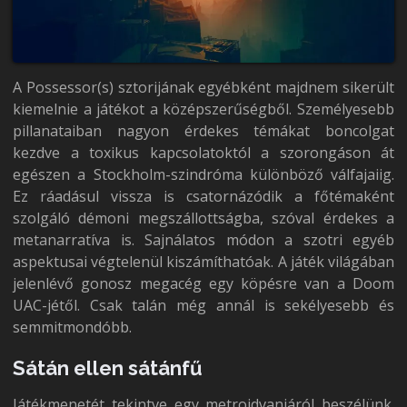
A Possessor(s) sztorijának egyébként majdnem sikerült
kiemelnie a játékot a középszerűségből. Személyesebb
pillanataiban nagyon érdekes témákat boncolgat
kezdve a toxikus kapcsolatoktól a szorongáson át
egészen a Stockholm-szindróma különböző válfajaiig.
Ez ráadásul vissza is csatornázódik a főtémaként
szolgáló démoni megszállottságba, szóval érdekes a
metanarratíva is. Sajnálatos módon a szotri egyéb
aspektusai végtelenül kiszámíthatóak. A játék világában
jelenlévő gonosz megacég egy köpésre van a Doom
UAC-jétől. Csak talán még annál is sekélyesebb és
semmitmondóbb.
Sátán ellen sátánfű
Játékmenetét tekintve egy metroidvaniáról beszélünk.