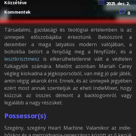
Közzétéve
2025. dec. 2.
Kommentek
0
Társadalmi, gazdasági és teológiai értelemben is az
ünnepek előszobájába érkeztünk. Beköszönt a
december a maga latyakos modern valójában, a
boltokba betört a fenyőág meg a fényfűzér, és a
lesztkrisztmesz
is elkerülhetetlenné vált a védtelen
fülkagylók számára. Mielőtt azonban Mariah Carey
végleg kiolvadna a jégkoporsóból, van még jó pár játék,
amin végig akarok érni. Ennek, és az ünnepek jegyében
ezért most annak szenteljük az eheti IndieMixet, hogy
kiűzzük az összes démont a backlogomról. vagy
legalább a nagy részüket.
Possessor(s)
Szegény, szegény Heart Machine. Valamikor az indie-
hőskor és a metroidvania-reneszánsz között az ő kezük