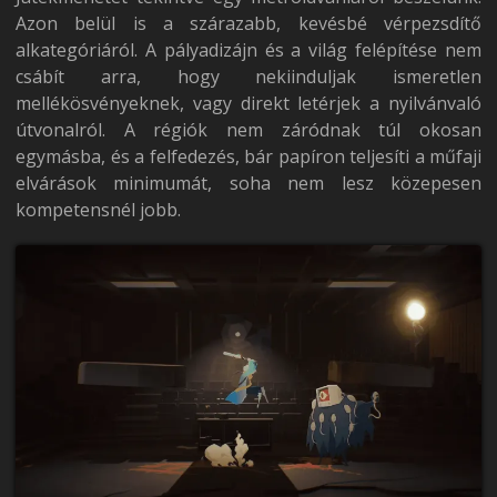
Azon belül is a szárazabb, kevésbé vérpezsdítő
alkategóriáról. A pályadizájn és a világ felépítése nem
csábít arra, hogy nekiinduljak ismeretlen
mellékösvényeknek, vagy direkt letérjek a nyilvánvaló
útvonalról. A régiók nem záródnak túl okosan
egymásba, és a felfedezés, bár papíron teljesíti a műfaji
elvárások minimumát, soha nem lesz közepesen
kompetensnél jobb.