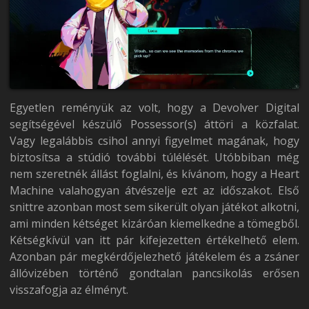
Egyetlen reményük az volt, hogy a Devolver Digital
segítségével készülő Possessor(s) áttöri a közfalat.
Vagy legalábbis csihol annyi figyelmet magának, hogy
biztosítsa a stúdió további túlélését. Utóbbiban még
nem szeretnék állást foglalni, és kívánom, hogy a Heart
Machine valahogyan átvészelje ezt az időszakot. Első
snittre azonban most sem sikerült olyan játékot alkotni,
ami minden kétséget kizáróan kiemelkedne a tömegből.
Kétségkívül van itt pár kifejezetten értékelhető elem.
Azonban pár megkérdőjelezhető játékelem és a zsáner
állóvizében történő gondtalan pancsikolás erősen
visszafogja az élményt.