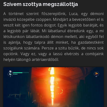
Szívem szottya megszállottja
A történet szerint főszereplőnk, Luca, egy démoni
invázió közepébe csöppen. Mindjárt a bevezetőben el is
veszít két igen fontos dolgot. Egyik legjobb barátját, és
a legjobb pár lábát. Mi lábatlanul ébredünk egy, a mi
létsíkunkon lábatlankodó démon mellett, aki egyből fel
is ajánlja, hogy talpra állít minket, ha gazdatestként
szolgálunk számára. Persze a szitu bűzlik, de nincs sok
opciónk. Vagy ez, vagy a lassú elvérzés a combjaink
helyén tátongó artériaerdőből.