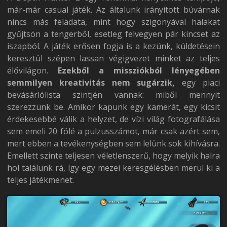
már-már casual játék. Az általunk irányított búvárnak
nincs más feladata, mint hogy szigonyával halakat
gyűjtsön a tengerből, esetleg felvegyen pár kincset az
iszapból. A játék erősen fogja is a kezünk, küldetésein
keresztül szépen lassan végigvezet minket az teljes
élővilágon.
Ezekből a missziókból lényegében
semmilyen kreativitás nem sugárzik,
egy piaci
bevásárlólista szintjén vannak: miből mennyit
szerezzünk be. Amikor kapunk egy kamerát, egy kicsit
érdekesebbé válik a helyzet, de vízi világ fotografálása
sem emeli 20 fölé a pulzusszámot, már csak azért sem,
mert ebben a tevékenységben sem lelünk sok kihívásra.
Emellett szinte teljesen véletlenszerű, hogy melyik halra
hol találunk rá, így egy mezei keresgélésben merül ki a
teljes játékmenet.