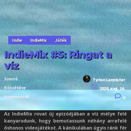
IndieMix
Játék
Indie
IndieMix #5: Ringat a
víz
Szerző
Tyrion Lannister
Közzétéve
2020. aug. 16.
Kommentek
0
Az IndieMix rovat új epizódjában a víz mélye felé
kanyarodunk, hogy bemutassunk néhány arrafelé
őshonos videojátékot. A kánikulában úgyis ránk fér