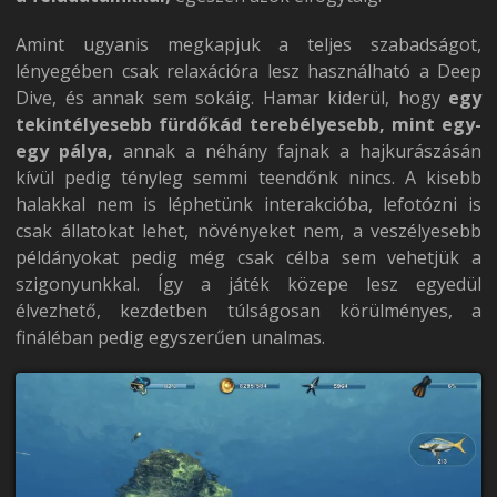
Amint ugyanis megkapjuk a teljes szabadságot,
lényegében csak relaxációra lesz használható a Deep
Dive, és annak sem sokáig. Hamar kiderül, hogy
egy
tekintélyesebb fürdőkád terebélyesebb, mint egy-
egy pálya,
annak a néhány fajnak a hajkurászásán
kívül pedig tényleg semmi teendőnk nincs. A kisebb
halakkal nem is léphetünk interakcióba, lefotózni is
csak állatokat lehet, növényeket nem, a veszélyesebb
példányokat pedig még csak célba sem vehetjük a
szigonyunkkal. Így a játék közepe lesz egyedül
élvezhető, kezdetben túlságosan körülményes, a
fináléban pedig egyszerűen unalmas.