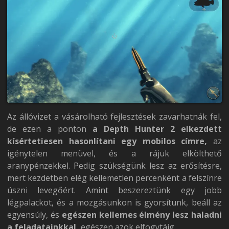
Az állóvizet a vásárolható fejlesztések zavarhatnák fel,
de ezen a ponton
a Depth Hunter 2 elkezdett
kísértetiesen hasonlítani egy mobilos címre,
az
igénytelen menüvel, és a rájuk elkölthető
aranypénzekkel. Pedig szükségünk lesz az erősítésre,
mert kezdetben elég kellemetlen percenként a felszínre
úszni levegőért. Amint beszereztünk egy jobb
légpalackot, és a mozgásunkon is gyorsítunk, beáll az
egyensúly, és
egészen kellemes élmény lesz haladni
a feladatainkkal,
egészen azok elfogytáig.