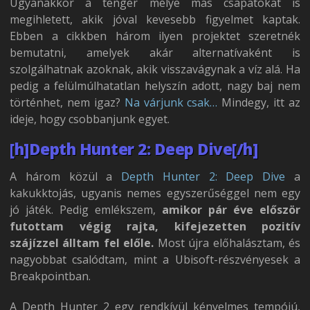
Ugyanakkor a tenger mélye más csapatokat is
megihletett, akik jóval kevesebb figyelmet kaptak.
Ebben a cikkben három ilyen projektet szeretnék
bemutatni, amelyek akár alternatívaként is
szolgálhatnak azoknak, akik visszavágynak a víz alá. Ha
pedig a felülmúlhatatlan helyszín adott, nagy baj nem
történhet, nem igaz?
Na várjunk csak…
Mindegy, itt az
ideje, hogy csobbanjunk egyet.
[h]Depth Hunter 2: Deep Dive[/h]
A három közül a
Depth Hunter 2: Deep Dive
a
kakukktojás, ugyanis nemes egyszerűséggel nem egy
jó játék. Pedig emlékszem,
amikor pár éve először
futottam végig rajta, kifejezetten pozitív
szájízzel álltam fel előle.
Most újra előhalásztam, és
nagyobbat csalódtam, mint a Ubisoft-részvényesek a
Breakpointban.
A Depth Hunter 2 egy rendkívül kényelmes tempójú,