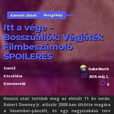
Mozgókép
Kiemelt cikkek
Itt a vége –
Bosszúállók: Végjáték
Filmbeszámoló
SPOILERES
Szerző
Gabe March
Közzétéve
2019. máj. 1.
Kommentek
0
Hosszú utat tettünk meg az elmúlt 11 év során.
Robert Downey Jr. először 2008-ban öltötte magára
a Vasember-páncélt, és egy nagyszabású terv