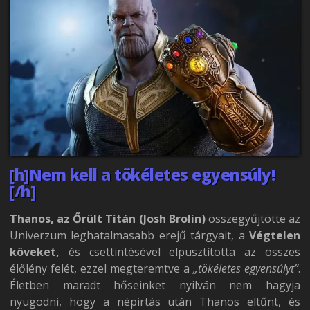
[h]Nem kell a tökéletes egyensúly!
[/h]
Thanos, az Őrült Titán (Josh Brolin)
összegyűjtötte az
Univerzum leghatalmasabb erejű tárgyait, a
Végtelen
köveket,
és csettintésével elpusztította az összes
élőlény felét, ezzel megteremtve a
„tökéletes egyensúlyt”
.
Életben maradt hőseinket nyilván nem hagyja
nyugodni, hogy a népirtás után Thanos eltűnt, és