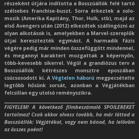
részeként útjára indította a Bosszúállók felé tartó
szélsebes franchise-buszt. Sorra érkeztek a solo-
mozik (Amerika Kapitány, Thor, Hulk, stb), majd az
első Avengers után (2012) elkezdtek szállingózni az
olyan alkotások is, amelyekben a Marvel-szereplők
útjai keresztezték egymást. A harmadik fázis
végére pedig már minden összefüggött mindennel,
és megannyi karaktert mozgattak a képernyőn,
több-kevesebb sikerrel. Végül a grandiózus terv a
Bosszúállók kétrészes monsztre eposzában
csúcsosodott ki. A
Végtelen háború
megpecsételte
legtöbb hősünk sorsát, azonban a Végjátékban
felcsillan egy utolsó reményszikra.
FIGYELEM! A következő filmbeszámoló SPOILEREKET
tartalmaz! Csak akkor olvass tovább, ha már láttad a
Bosszúállók: Végjátékot, vagy nem bánod, ha lelövöm
az összes poént!