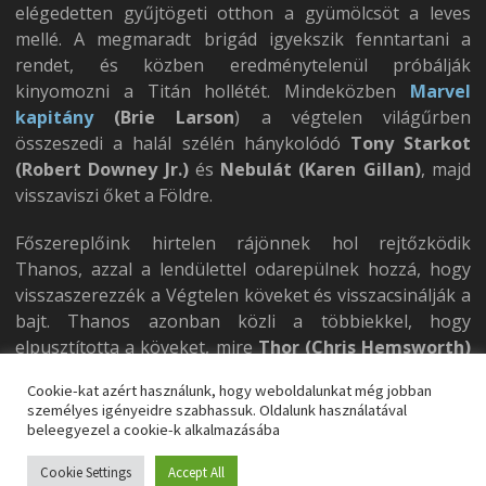
elégedetten gyűjtögeti otthon a gyümölcsöt a leves
mellé. A megmaradt brigád igyekszik fenntartani a
rendet, és közben eredménytelenül próbálják
kinyomozni a Titán hollétét. Mindeközben
Marvel
kapitány
(Brie Larson
) a végtelen világűrben
összeszedi a halál szélén hánykolódó
Tony Starkot
(Robert Downey Jr.)
és
Nebulát (Karen Gillan)
, majd
visszaviszi őket a Földre.
Főszereplőink hirtelen rájönnek hol rejtőzködik
Thanos, azzal a lendülettel odarepülnek hozzá, hogy
visszaszerezzék a Végtelen köveket és visszacsinálják a
bajt. Thanos azonban közli a többiekkel, hogy
elpusztította a köveket, mire
Thor (Chris Hemsworth)
lecsapja az öreg Lila fejét.
Cookie-kat azért használunk, hogy weboldalunkat még jobban
személyes igényeidre szabhassuk. Oldalunk használatával
beleegyezel a cookie-k alkalmazásába
Cookie Settings
Accept All