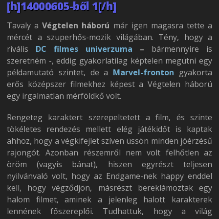
[h]14000605-ből 1[/h]
Tavaly a
Végtelen háború
már igen magasra tette a
mércét a szuperhős-mozik világában. Tény, hogy a
rivális
DC filmes univerzuma
–
bármennyire is
szeretném -, eddig gyakorlatilag képtelen megütni egy
példamutató szintet, de a
Marvel-fronton
gyakorta
erős középszer filmekhez képest a Végtelen háború
egy irgalmatlan mérföldkő volt.
Rengeteg karaktert szerepeltetett a film, és szinte
tökéletes rendezés mellett elég játékidőt is kaptak
ahhoz, hogy a végkifejlet szíven üssön minden jóérzésű
rajongót. Azonban részemről nem volt felhőtlen az
öröm (vagyis bánat), hiszen egyrészt teljesen
nyilvánvaló volt, hogy az Endgame-nek happy enddel
kell, hogy végződjön, másrészt bereklámoztak egy
halom filmet, aminek a jelenleg halott karakterek
lennének főszereplői. Tudhattuk, hogy a világ