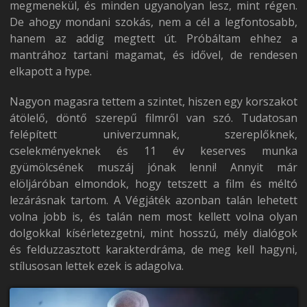
megmenekül, és minden ugyanolyan lesz, mint régen.
De ahogy mondani szokás, nem a cél a legfontosabb,
hanem az addig megtett út. Próbáltam ehhez a
mantrához tartani magamat, és idővel, de rendesen
elkapott a hype.
Nagyon magasra tettem a szintet, hiszen egy korszakot
átölelő, döntő szerepű filmről van szó. Tudatosan
felépített univerzumnak, szereplőknek,
cselekményeknek és 11 év keserves munka
gyümölcsének muszáj jónak lenni! Annyit már
elöljáróban elmondok, hogy tetszett a film és méltó
lezárásnak tartom. A Végjáték azonban talán lehetett
volna jobb is, és talán nem most kellett volna olyan
dolgokkal kísérletezgetni, mint hosszú, mély dialógok
és felduzzasztott karakterdráma, de meg kell hagyni,
stílusosan lettek ezek is adagolva.