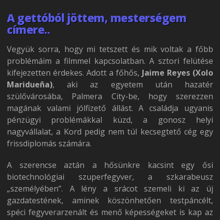
A gettóból jöttem, mesterségem
címere..
Vegyük sorra, hogy mi tetszett és mik voltak a főbb
problémáim a filmmel kapcsolatban. A sztori felütése
kifejezetten érdekes. Adott a főhős,
Jaime Reyes (Xolo
Maridueña)
, aki az egyetem után hazatér
szülővárosába, Palmera City-be, hogy szerezzen
magának valami jólfizető állást. A családja ugyanis
pénzügyi problémákkal küzd, a gonosz helyi
nagyvállalat, a Kord pedig nem túl kecsegtető cég egy
frissdiplomás számára.
A szerencse aztán a hősünkre kacsint egy ősi
biotechnológiai szuperfegyver, a szkarabeusz
„személyében”. A lény a srácot szemeli ki az új
gazdatestének, aminek köszönhetően testpáncélt,
spéci fegyverarzenált és menő képességeket is kap az