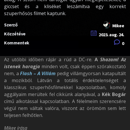
giccset és a kliséket leszámítva egy korrekt
szuperhősös filmet kaptunk.
Szerző
Mikee
Közzétéve
2023. aug. 24.
Kommentek
0
Az utóbbi időben rájár a rúd a DC-re.
A
Shazam! Az
istenek haragja
minden volt, csak éppen szórakoztató
nem, a
Flash – A Villám
pedig villámgyorsan katapultált
a mozikból. Látván a totális érdektelenséget a
klasszikus szuperhősfilmekkel kapcsolatban, komoly
aggályaim merültek fel cikkünk alanyával, a
Kék Bogár
című alkotással kapcsolatban. A félelmeim szerencsére
végül nem váltak valóra, viszont az örömöm sem lett
teljesen felhőtlen.
Mikee írása