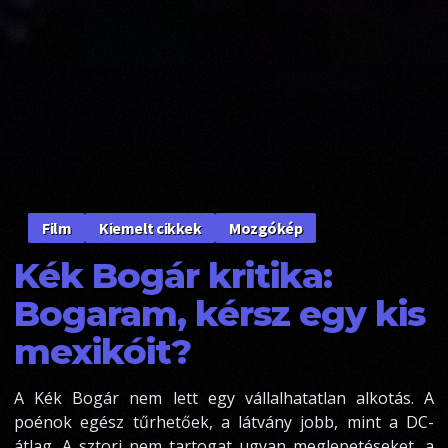
Kiemelt cikkek
Mozgókép
Film
Kék Bogár kritika:
Bogaram, kérsz egy kis
mexikóit?
A Kék Bogár nem lett egy vállalhatatlan alkotás. A
poénok egész tűrhetőek, a látvány jobb, mint a DC-
átlag. A sztori nem tartogat ugyan meglepetéseket, a