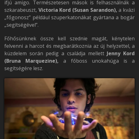
ifjú amigo. Természetesen mások is felhasználnák a
szkarabeuszt,
Victoria Kord (Susan Sarandon),
a kvázi
„főgonosz” például szuperkatonákat gyártana a bogár
„segítségével”.
Főhősünknek össze kell szednie magát, kénytelen
felvenni a harcot és megbarátkoznia az új helyzettel, a
küzdelem során pedig a családja mellett
Jenny Kord
(Bruna Marquezine),
a főboss unokahúga is a
segítségére lesz.