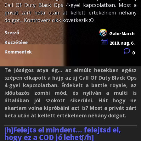
Call Of Duty Black Ops 4-gyel kapcsolatban. Most a
privát zárt béta után át kellett értékelnem néhány
dolgot... Kontroverz cikk következik :O
Szerző
Gabe March
Közzétéve
2018. aug. 6.
Kommentek
0
Te jóságos atya ég… az elmúlt hetekben egész
szépen elkapott a hájp az új Call Of Duty Black Ops
4-gyel kapcsolatban. Érdekelt a battle royale, az
időutazós zombi mód, és nyilván a multi is
általában jól szokott sikerülni. Hát hogy ne
akartam volna kipróbálni azt is? Most a privát zárt
béta után át kellett értékelnem néhány dolgot.
[h]Felejts el mindent… felejtsd el,
hogy ez a COD jó lehet[/h]