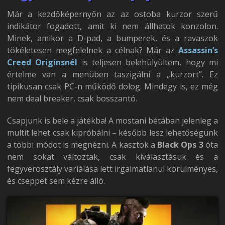
Már a kezdőképernyőn az az ostoba kurzor szerű
indikátor fogadott, amit ki nem állhatok konzolon.
Minek, amikor a D-pad, a bumperek, és a ravaszok
tökéletesen megfelelnek a célnak? Már az
Assassin’s
Creed Originsnél
is teljesen belehülyültem, hogy mi
értelme van a menüben taszigálni a „kurzort”. Ez
tipikusan csak PC-n működő dolog. Mindegy is, ez még
nem deal breaker, csak bosszantó.
Csapjunk is bele a játékba! A mostani bétában jelenleg a
multit lehet csak kipróbálni – később lesz lehetőségünk
a többi módot is megnézni. A kasztok a
Black Ops 3
óta
nem sokat változtak, csak kiválasztásuk és a
fegyverosztály variálása lett irgalmatlanul körülményes,
és cseppet sem kézre álló.