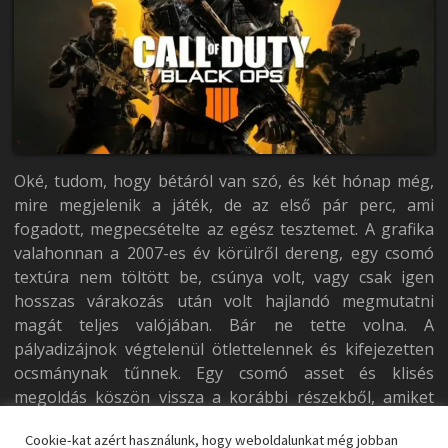
Oké, tudom, hogy bétáról van szó, és két hónap még,
mire megjelenik a játék, de az első pár perc, ami
fogadott, megpecsételte az egész tesztemet. A grafika
valahonnan a 2007-es év körülről dereng, egy csomó
textúra nem töltött be, csúnya volt, vagy csak igen
hosszas várakozás után volt hajlandó megmutatni
magát teljes valójában. Bár ne tette volna. A
pályadizájnok végtelenül ötlettelennek és kifejezetten
ocsmánynak tűnnek. Egy csomó asset és klisés
megoldás köszön vissza a korábbi részekből, amiket
már mindenki unásig ismer.
Cookie-kat azért használunk, hogy weboldalunkat még jobban