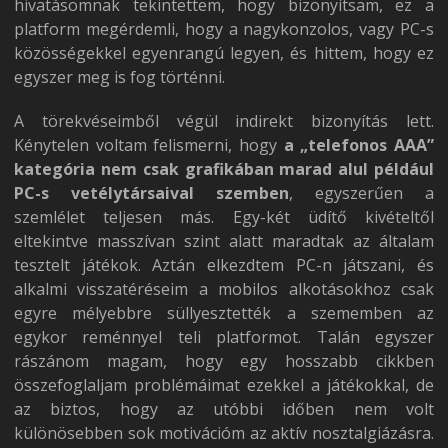
hivatásomnak tekintettem, hogy bizonyítsam, ez a
platform megérdemli, hogy a nagykonzolos, vagy PC-s
közösségekkel egyenrangú legyen, és hittem, hogy ez
egyszer meg is fog történni.
A törekvéseimből végül indirekt bizonyítás lett.
Kénytelen voltam felismerni, hogy
a „telefonos AAA”
kategória nem csak grafikában marad alul például
PC-s vetélytársaival szemben
, egyszerűen a
szemlélet teljesen más. Egy-két üdítő kivételtől
eltekintve masszívan szint alatt maradtak az általam
tesztelt játékok. Aztán elkezdtem PC-n játszani, és
alkalmi visszatéréseim a mobilos alkotásokhoz csak
egyre mélyebbre süllyesztették a szememben az
egykor reménnyel teli platformot. Talán egyszer
rászánom magam, hogy egy hosszabb cikkben
összefoglaljam problémáimat ezekkel a játékokkal, de
az biztos, hogy az utóbbi időben nem volt
különösebben sok motivációm az aktív nosztalgiázásra.