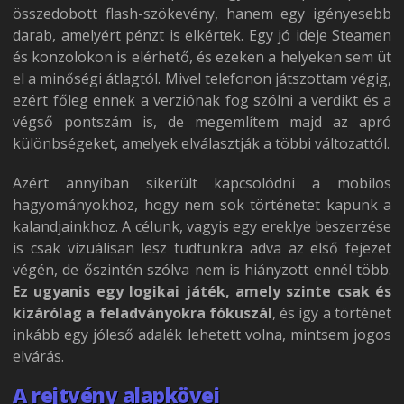
összedobott flash-szökevény, hanem egy igényesebb
darab, amelyért pénzt is elkértek. Egy jó ideje Steamen
és konzolokon is elérhető, és ezeken a helyeken sem üt
el a minőségi átlagtól. Mivel telefonon játszottam végig,
ezért főleg ennek a verziónak fog szólni a verdikt és a
végső pontszám is, de megemlítem majd az apró
különbségeket, amelyek elválasztják a többi változattól.
Azért annyiban sikerült kapcsolódni a mobilos
hagyományokhoz, hogy nem sok történetet kapunk a
kalandjainkhoz. A célunk, vagyis egy ereklye beszerzése
is csak vizuálisan lesz tudtunkra adva az első fejezet
végén, de őszintén szólva nem is hiányzott ennél több.
Ez ugyanis egy logikai játék, amely szinte csak és
kizárólag a feladványokra fókuszál
, és így a történet
inkább egy jóleső adalék lehetett volna, mintsem jogos
elvárás.
A rejtvény alapkövei