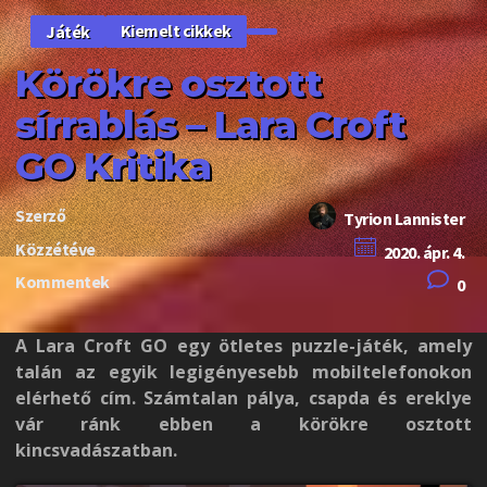
Kiemelt cikkek
Játék
Körökre osztott
sírrablás – Lara Croft
GO Kritika
Szerző
Tyrion Lannister
Közzétéve
2020. ápr. 4.
Kommentek
0
A Lara Croft GO egy ötletes puzzle-játék, amely
talán az egyik legigényesebb mobiltelefonokon
elérhető cím. Számtalan pálya, csapda és ereklye
vár ránk ebben a körökre osztott
kincsvadászatban.