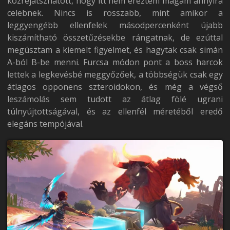
közrejátszhatott, hogy itt nem éreztem magam annyira
celebnek. Nincs is rosszabb, mint amikor a
leggyengébb ellenfelek másodpercenként újabb
kiszámítható összetűzésekbe rángatnak, de ezúttal
megúsztam a kiemelt figyelmet, és hagytak csak simán
A-ból B-be menni. Furcsa módon pont a boss harcok
lettek a legkevésbé meggyőzőek, a többségük csak egy
átlagos opponens szteroidokon, és még a végső
leszámolás sem tudott az átlag fölé ugrani
túlnyújtottságával, és az ellenfél méretéből eredő
elegáns tempójával.