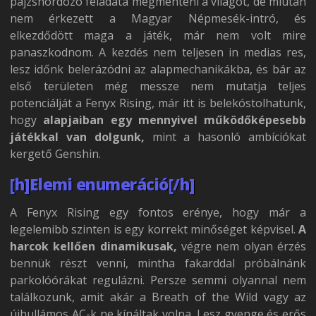
pajzshordozó feladata megmenteni a világot, de miután
nem érkezett a Magyar Népmesék-intró, és
elkezdődött maga a játék, már nem volt mire
panaszkodnom. A kezdés nem teljesen in medias res,
lesz időnk belerázódni az alapmechanikákba, és bár az
első területen még messze nem mutatja teljes
potenciálját a Fenyx Rising, már itt is belekóstolhatunk,
hogy
alapjaiban egy mennyivel működőképesebb
játékkal van dolgunk,
mint a hasonló ambíciókat
kergető Genshin.
[h]Elemi enumeráció[/h]
A Fenyx Rising egy fontos erénye, hogy már a
legelemibb szinten is egy korrekt minőséget képvisel.
A
harcok kellően dinamikusak,
végre nem olyan érzés
bennük részt venni, mintha fakarddal próbálnánk
parkolóórákat regulázni. Persze semmi olyannal nem
találkozunk, amit akár a Breath of the Wild vagy az
újhullámos AC-k ne kínáltak volna. Lesz gyenge és erős