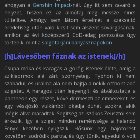
ahogyan a
Genshin Impact
-nál, úgy itt sem zavaró a
helyzet, hiszen ez az alműfaj még messze nincs
túltelítve. Amúgy sem látom értelmét a szaksajtó
eredetiség után való kicsit sem álszent sóvárgásának,
amikor az évi középszerű CoD-adag pontozása úgy
történik, mint a
salgótarjáni bányásznapokon
.
[h]Lávesőben fáznak az istenek[/h]
Csupa móka és kacagás a görög istenek élete, amíg a
sziklaormok alá zárt szörnyeteg, Typhon ki nem
szabadul, és uralma alá nem hajtja a nekik otthont adó
szigetet. A haragos titán legyengíti és átváltoztatja a
pantheon egy részét, kővé dermeszti az embereket, és
egy vészjósló vulkánból okádja dühét azokra, akik
mégis állva maradtak. Segítség az iszákos Zeusztól sem
érkezik, így a sziget minden reménysége a halandó
Fenyx kezében nyugszik. Hősünk egy hajótörést
követően sodródik partra, és úgy tűnik, egyedül ő volt