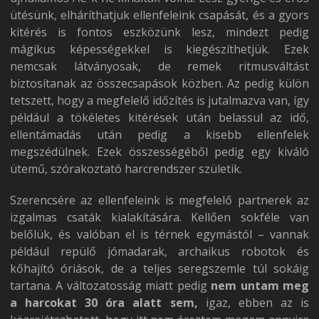
ütésünk, elháríthatjuk ellenfeleink csapását, és a gyors
kitérés is fontos eszközünk lesz, mindezt pedig
mágikus képességekkel is kiegészíthetjük. Ezek
nemcsak látványosak, de remek ritmusváltást
biztosítanak az összecsapások közben. Az pedig külön
tetszett, hogy a megfelelő időzítés is jutalmazva van, így
például a tökéletes kitérések után belassul az idő,
ellentámadás után pedig a kisebb ellenfelek
megszédülnek. Ezek összességéből pedig egy kiváló
ütemű, szórakoztató harcrendszer születik.
Szerencsére az ellenfeleink is megfelelő partnerek az
izgalmas csaták kialakítására. Kellően sokféle van
belőlük, és valóban el is térnek egymástól – vannak
például repülő jómadarak, archaikus robotok és
kőhajító óriások, de a teljes seregszemle túl sokáig
tartana. A változatosság miatt pedig
nem untam meg
a harcokat 30 óra alatt sem,
igaz, ebben az is