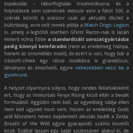
lopakodás – táborfoglalás triumvirátusra, és a
folytatások sem szeretnek messze esni a fától. Sőt, a
szériák között is sokszor csak az aktuális díszlet a
különbség, erre volt remek példa a
Watch Dogs: Legion
is, amely a legtöbb esetben Ghost Recon-nak is lazán
elment volna. Ebbe
a standardizált sorozatgyártásba
pedig könnyű belefáradni
(nem az eredetiség hiánya,
hanem az önismétlés miatt), és ezért is van, hogy bár a
Ubisoft-címek egy része továbbra is grandiózus,
látványos és élvezhető, egyre
nehezebben veszi be a
gyomrunk
.
A helyzet olyannyira súlyos, hogy rendes felüdülésként
ért, hogy az Immortals Fenyx Rising kicsit eltér a bevált
formulától. Aggódni nem kell, az egyediség vádja ellen
nem kell ügyvéd most sem, hiszen az eredetileg Gods
and Monsters néven bejelentett alkotás beállt a Zelda:
Breath of the Wild egyre gyarapodó számú követői
közé. Ezáltal lassan egy saját szubzsáner alakul ki, de