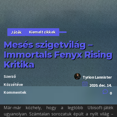
Kiemelt cikkek
Játék
Mesés szigetvilág –
Immortals Fenyx Rising
Kritika
Szerző
Tyrion Lannister
Közzétéve
2020. dec. 14.
Kommentek
0
Már-már közhely, hogy a legtöbb Ubisoft-játék
ugyanolyan. Számtalan sorozatuk épült a nyílt világ –