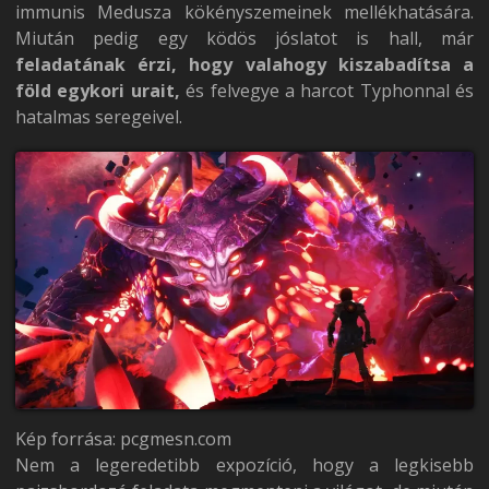
immunis Medusza kökényszemeinek mellékhatására.
Miután pedig egy ködös jóslatot is hall, már
feladatának érzi, hogy valahogy kiszabadítsa a
föld egykori urait,
és felvegye a harcot Typhonnal és
hatalmas seregeivel.
Kép forrása: pcgmesn.com
Nem a legeredetibb expozíció, hogy a legkisebb