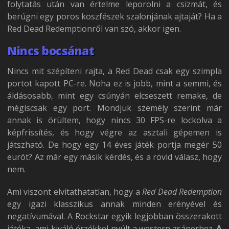
folytatás után van értelme leporolni a csizmát, és
berúgni egy poros koszfészek szalonjának ajtaját? Ha a
Red Dead Redemptionről van szó, akkor igen.
Nincs bocsánat
Nincs mit szépíteni rajta, a Red Dead csak egy szimpla
portot kapott PC-re. Noha ez is jobb, mint a semmi, és
áldásosabb, mint egy csúnyán elcseszett remake, de
mégiscsak egy port. Mondjuk személy szerint már
annak is örültem, hogy nincs 30 FPS-re lockolva a
képfrissítés, és hogy végre az asztali gépemen is
játszható. De hogy egy 14 éves játék portja megér 50
eurót? Az már egy másik kérdés, és a rövid válasz, hogy
nem.
Ami viszont elvitathatatlan, hogy a
Red Dead Redemption
egy igazi klasszikus annak minden erényével és
negatívumával. A Rockstar egyik legjobban összerakott
játéka, ami kiváló érzékkel nyúlt a western zsánerhez.
A