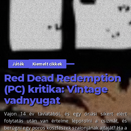
Kiemelt cikkek
Játék
Red Dead Redemption
(PC) kritika: Vintage
vadnyugat
Vajon 14 év távlatából, és egy óriási sikert elért
folytatás után van értelme leporolni a csizmát, és
berúgni egy poros koszfészek szalonjának ajtaját? Ha a