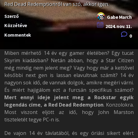
Red Dead Redemptionről van szó, akkor igen.
Szerző
Gabe March
Közzétéve
2024. nov. 11.
Kommentek
0
Miben mérhető 14 év egy gamer életében? Egy tucat
Skyrim kiadásban? Netán abban, hogy a Star Citizen
még mindig nem jelent meg? Vagy hogy már a kettővel
későbbi next gen is lassan elavultnak számít? 14 év
nagyon sok idő, de vannak dolgok, amikre megéri várni.
És miért hajigálom ezt a furcsán specifikus számot?
Mert ennyi ideje jelent meg a Rockstar egyik
legendás címe, a Red Dead Redemption
. Konzolokra.
Most viszont eljött az idő, hogy John Marston
tiszteletét tegye PC-n is.
De vajon 14 év távlatából, és egy óriási sikert elért