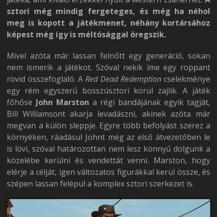
sztori még mindig fergeteges, és még ha néhol
meg is kopott a játékmenet, néhány kortársához
képest még így is méltósággal öregszik.
Mivel azóta már lassan felnőtt egy generáció, sokan
nem ismerik a játékot. Szóval nekik íme egy roppant
rövid összefoglaló. A
Red Dead Redemption
cselekménye
egy rém egyszerű bosszúsztori körül zajlik. A játék
főhőse
John Marston
a régi bandájának egyik tagját,
Bill Williamsont akarja levadászni, akinek azóta már
megvan a külön sleppje. Egyre több befolyást szerez a
környéken, ráadásul Johnt még az első átvezetőben le
is lövi, szóval határozottan nem lesz könnyű dolgunk a
közelébe kerülni és vendettát venni. Marston, hogy
elérje a célját, igen változatos figurákkal kerül össze, és
szépen lassan felépül a komplex sztori szerkezet is.