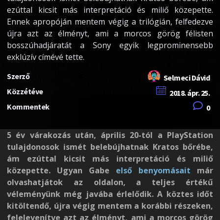
ezúttal kicsit más interpretáció és miliő közepette.
Ennek apropóján mentem végig a trilógián, felfedezve
újra azt az élményt, ami a morcos görög félisten
bosszúhadjáratát a Sony egyik legprominensebb
exklúzív címévé tette.
Szerző
Selmeci Dávid
Közzétéve
2018. ápr. 25.
Kommentek
0
5 év várakozás után, április 20-tól a PlayStation
tulajdonosok ismét belebújhatnak Kratos bőrébe,
ám ezúttal kicsit más interpretáció és miliő
közepette. Ugyan Gabe
első benyomásait
már
olvashatjátok az oldalon, a teljes értékű
véleményünk még javába érlelődik. A köztes időt
kitöltendő, újra végig mentem a korábbi részeken,
felelevenítve azt az élményt, ami a morcos görög