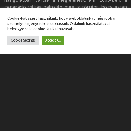
hangulatban várták a megjelenést, ami 2005-ben, a
generáció váltás hajnalán meg is történt, hogy aztán
állati ösztöneit szabadjára engedve mindenki átélhesse
Cookie-kat azért használunk, hogy weboldalunkat még jobban
a God of War élményt.
személyes igényeidre szabhassuk. Oldalunk használatával
beleegyezel a cookie-k alkalmazásába
Cookie Settings
Accept All
A játék a történet végén veszi fel a fonalat, ahol
láthatjuk, hogy a széria protagonistája, Kratos a
mélybe veti magát, hogy aztán 3 hetet visszaugorva az
időben az Égei-tenger vihartól morajló hullámain