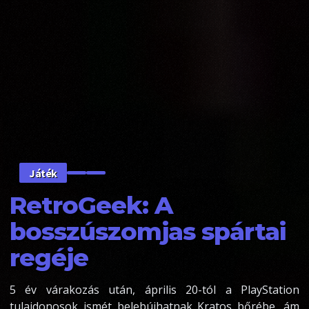
Játék
RetroGeek: A
bosszúszomjas spártai
regéje
5 év várakozás után, április 20-tól a PlayStation
tulajdonosok ismét belebújhatnak Kratos bőrébe, ám