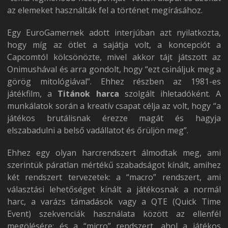
az elemeket használták fel a történet megírásához.
Egy EuroGamernek adott interjúban azt nyilatkozta,
hogy míg az ötlet a sajátja volt, a koncepciót a
Capcomtól kölcsönözte, mivel akkor tájt játszott az
Onimushával és arra gondolt, hogy “ezt csináljuk meg a
görög mitológiával”. Ehhez részben az 1981-es
játékfilm, a
Titánok harca
szolgált ihletadóként. A
munkálatok során a kreatív csapat célja az volt, hogy “a
játékos brutálisnak érezze magát és hagyja
elszabadulni a belső vadállatot és őrüljön meg”.
Ehhez egy olyan harcrendszert álmodtak meg, ami
szerintük páratlan mértékű szabadságot kínált, amihez
két rendszert tervezetek: a “macro” rendszert, ami
választási lehetőséget kínált a játékosnak a normál
harc, a varázs támadások vagy a QTE (Quick Time
Event) szekvenciák használata között az ellenfél
megölésére; és a “micro” rendszert, ahol a játékos