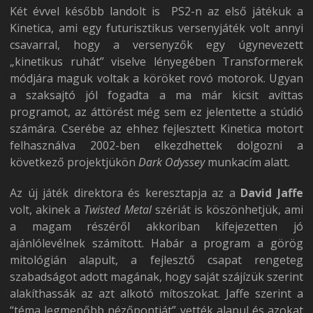
Két évvel később landolt is PS2-n az első játékuk a
Kinetica, ami egy futurisztikus versenyjáték volt annyi
csavarral, hogy a versenyzők egy úgynevezett
„kinetikus ruhát” viselve lényegében Transformerek
módjára maguk voltak a köröket rovó motorok. Ugyan
a szaksajtó jól fogadta a ma már kicsit avíttas
programot, az áttörést még sem ez jelentette a stúdió
számára. Cserébe az ehhez fejlesztett Kinetica motort
felhasználva 2002-ben elkezdhettek dolgozni a
következő projektjükön
Dark Odyssey
munkacím alatt.
Az új játék direktora és keresztapja az a
David Jaffe
volt, akinek a
Twisted Metal
szériát is köszönhetjük, ami
a magam részéről akkoriban kifejezetten jó
ajánlólevélnek számított. Habár a program a görög
mitológián alapult, a fejlesztő csapat rengeteg
szabadságot adott magának, hogy saját szájízük szerint
alakíthassák az azt alkotó mítoszokat. Jaffe szerint a
“téma legmenőbb nézőpontját” vették alapul és azokat