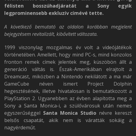
félisten bosszúhadjáratát a Sony egyik
legprominensebb exkluzív címévé tette.
A következő bemutató az oldalon korábban megjelent
bejegyzésem revitalizált, kibővített változata.
1999 viszonylag mozgalmas év volt a videójátékok
történetében. Amellett, hogy mind PC-s, mind konzolos
fronton remek címek jelentek meg, küszöbön állt a
generáció váltás is. Észak-Amerikában elrajtolt a
Dreamcast, miközben a Nintendo nekilátott a ma már
GameCube néven ismert Project Dolphin
hegesztésének, illetve hivatalosan is bemutatkozott a
PlayStation 2. Ugyanebben az évben alapította meg a
Sony a Santa Monica-i, a szülővárosuk után nemes
egyszerűséggel
Santa Monica Studio
névre kereszt
belsős csapatát, akik nem is váratták sokáig a
nagyérdeműt.