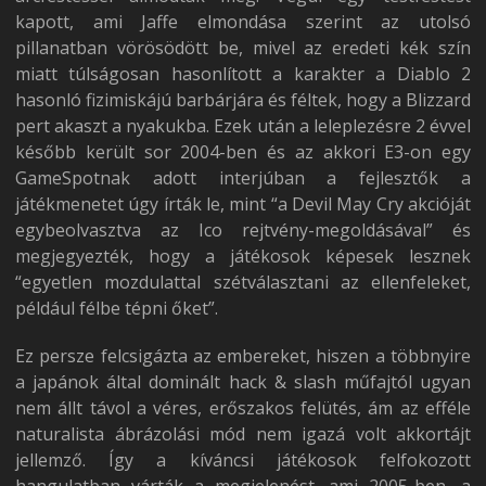
kapott, ami Jaffe elmondása szerint az utolsó
pillanatban vörösödött be, mivel az eredeti kék szín
miatt túlságosan hasonlított a karakter a Diablo 2
hasonló fizimiskájú barbárjára és féltek, hogy a Blizzard
pert akaszt a nyakukba. Ezek után a leleplezésre 2 évvel
később került sor 2004-ben és az akkori E3-on egy
GameSpotnak adott interjúban a fejlesztők a
játékmenetet úgy írták le, mint “a Devil May Cry akcióját
egybeolvasztva az Ico rejtvény-megoldásával” és
megjegyezték, hogy a játékosok képesek lesznek
“egyetlen mozdulattal szétválasztani az ellenfeleket,
például félbe tépni őket”.
Ez persze felcsigázta az embereket, hiszen a többnyire
a japánok által dominált hack & slash műfajtól ugyan
nem állt távol a véres, erőszakos felütés, ám az efféle
naturalista ábrázolási mód nem igazá volt akkortájt
jellemző. Így a kíváncsi játékosok felfokozott