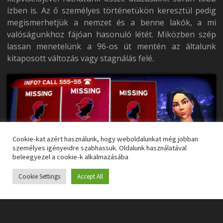
ízben is. Az ő személyes történetükön keresztül pedig
megismerhetjük a nemzet és a benne lakók, a mi
valóságunkhoz fájóan hasonuló létét. Miközben szép
lassan menetelünk a 96-os út mentén az általunk
kitaposott változás vagy stagnálás felé.
Cookie-kat azért használunk, hogy weboldalunkat még jobban
személyes igényeidre szabhassuk. Oldalunk használatával
beleegyezel a cookie-k alkalmazásába
Cookie Settings
Accept All
Ebben a történetfolyamban Mi egy menekülő
tinédzsert alakítunk a több tucat (száz?) közül. Akik