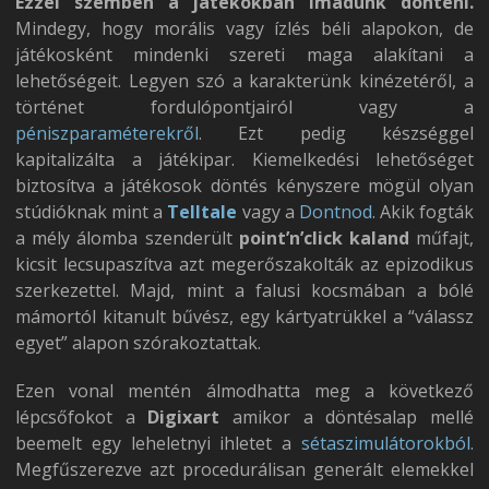
Ezzel szemben a játékokban imádunk dönteni.
Mindegy, hogy morális vagy ízlés béli alapokon, de
játékosként mindenki szereti maga alakítani a
lehetőségeit. Legyen szó a karakterünk kinézetéről, a
történet fordulópontjairól vagy a
péniszparaméterekről
. Ezt pedig készséggel
kapitalizálta a játékipar. Kiemelkedési lehetőséget
biztosítva a játékosok döntés kényszere mögül olyan
stúdióknak mint a
Telltale
vagy a
Dontnod
. Akik fogták
a mély álomba szenderült
point’n’click kaland
műfajt,
kicsit lecsupaszítva azt megerőszakolták az epizodikus
szerkezettel. Majd, mint a falusi kocsmában a bólé
mámortól kitanult bűvész, egy kártyatrükkel a “válassz
egyet” alapon szórakoztattak.
Ezen vonal mentén álmodhatta meg a következő
lépcsőfokot a
Digixart
amikor a döntésalap mellé
beemelt egy leheletnyi ihletet a
sétaszimulátorokból
.
Megfűszerezve azt procedurálisan generált elemekkel