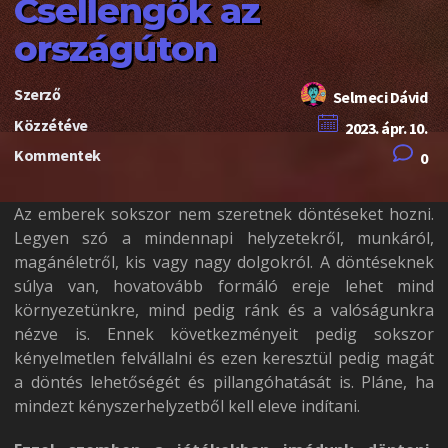
Csellengők az
országúton
Szerző
Selmeci Dávid
Közzétéve
2023. ápr. 10.
Kommentek
0
Az emberek sokszor nem szeretnek döntéseket hozni.
Legyen szó a mindennapi helyzetekről, munkáról,
magánéletről, kis vagy nagy dolgokról. A döntéseknek
súlya van, hovatovább formáló ereje lehet mind
környezetünkre, mind pedig ránk és a valóságunkra
nézve is. Ennek következményeit pedig sokszor
kényelmetlen felvállalni és ezen keresztül pedig magát
a döntés lehetőségét és pillangóhatását is. Pláne, ha
mindezt kényszerhelyzetből kell eleve indítani.