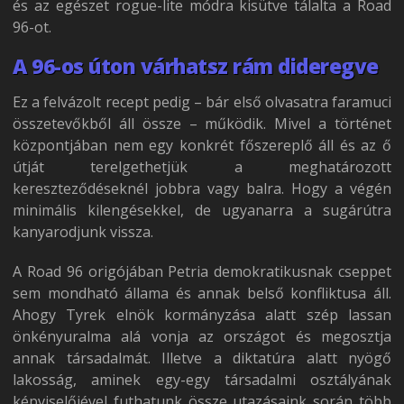
és az egészet rogue-lite módra kisütve tálalta a Road
96-ot.
A 96-os úton várhatsz rám dideregve
Ez a felvázolt recept pedig – bár első olvasatra faramuci
összetevőkből áll össze – működik. Mivel a történet
központjában nem egy konkrét főszereplő áll és az ő
útját terelgethetjük a meghatározott
kereszteződéseknél jobbra vagy balra. Hogy a végén
minimális kilengésekkel, de ugyanarra a sugárútra
kanyarodjunk vissza.
A Road 96 origójában Petria demokratikusnak cseppet
sem mondható állama és annak belső konfliktusa áll.
Ahogy Tyrek elnök kormányzása alatt szép lassan
önkényuralma alá vonja az országot és megosztja
annak társadalmát. Illetve a diktatúra alatt nyögő
lakosság, aminek egy-egy társadalmi osztályának
képviselőjével futhatunk össze utazásaink során több