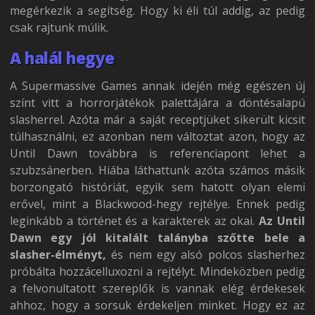
megérkezik a segítség. Hogy ki éli túl addig, az pedig
csak rajtunk múlik.
A halál hegye
A Supermassive Games annak idején még egészen új
színt vitt a horrorjátékok palettájára a döntésalapú
slasherrel. Azóta már a saját receptjüket sikerült kicsit
túlhasználni, ez azonban nem változtat azon, hogy az
Until Dawn továbbra is referenciapont lehet a
szubzsánerben. Hiába láthattunk azóta számos másik
borzongató históriát, egyik sem hatott olyan elemi
erővel, mint a Blackwood-hegy rejtélye. Ennek pedig
leginkább a történet és a karakterek az okai.
Az Until
Dawn egy jól kitalált talányba szőtte bele a
slasher-élményt,
és nem egy alsó polcos slasherhez
próbálta hozzácelluxozni a rejtélyt. Mindeközben pedig
a felvonultatott szereplők is vannak elég érdekesek
ahhoz, hogy a sorsuk érdekeljen minket. Hogy ez az