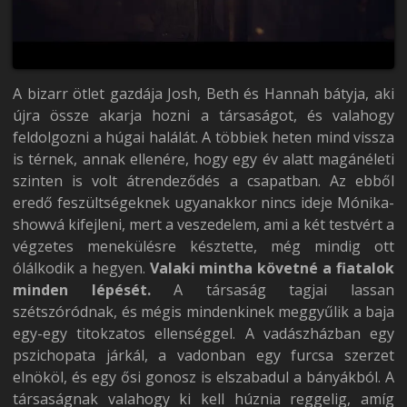
A bizarr ötlet gazdája Josh, Beth és Hannah bátyja, aki
újra össze akarja hozni a társaságot, és valahogy
feldolgozni a húgai halálát. A többiek heten mind vissza
is térnek, annak ellenére, hogy egy év alatt magánéleti
szinten is volt átrendeződés a csapatban. Az ebből
eredő feszültségeknek ugyanakkor nincs ideje Mónika-
showvá kifejleni, mert a veszedelem, ami a két testvért a
végzetes menekülésre késztette, még mindig ott
ólálkodik a hegyen.
Valaki mintha követné a fiatalok
minden lépését.
A társaság tagjai lassan
szétszóródnak, és mégis mindenkinek meggyűlik a baja
egy-egy titokzatos ellenséggel. A vadászházban egy
pszichopata járkál, a vadonban egy furcsa szerzet
elnököl, és egy ősi gonosz is elszabadul a bányákból. A
társaságnak valahogy ki kell húznia reggelig, amíg