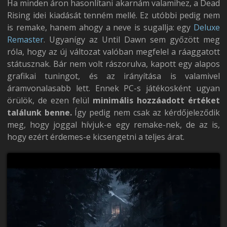
Ha minden áron hasonlítani akarnám valamihez, a Dead
Rising idei kiadását tenném mellé. Ez utóbbi pedig nem
is remake, hanem ahogy a neve is sugallja: egy
Deluxe
Remaster
. Ugyanígy az Until Dawn sem győzött meg
róla, hogy az új változat valóban megfelel a ráaggatott
státusznak. Bár nem volt rászorulva, kapott egy alapos
grafikai tuningot, és az irányítása is valamivel
áramvonalasabb lett. Ennek PC-s játékosként ugyan
örülök, de ezen felül
minimális hozzáadott értéket
találunk benne.
Így pedig nem csak az kérdőjeleződik
meg, hogy joggal hívjuk-e egy remake-nek, de az is,
hogy ezért érdemes-e kicsengetni a teljes árat.