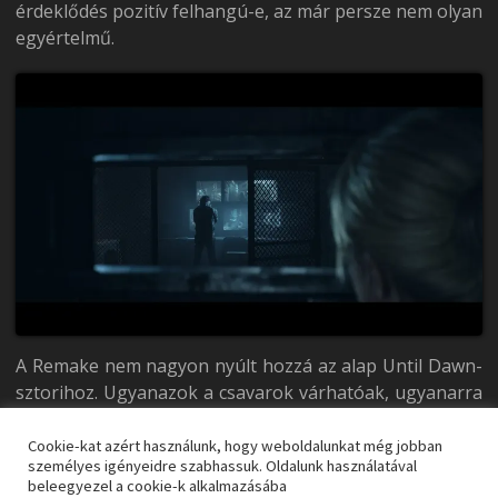
érdeklődés pozitív felhangú-e, az már persze nem olyan
egyértelmű.
A Remake nem nagyon nyúlt hozzá az alap Until Dawn-
sztorihoz. Ugyanazok a csavarok várhatóak, ugyanarra
vezeti a sors a szereplőket, és a végkimenetel is
csaknem teljesen megegyezik. A kiváló alapok azonban
Cookie-kat azért használunk, hogy weboldalunkat még jobban
személyes igényeidre szabhassuk. Oldalunk használatával
kaptak némi bővítést.
Néhány új feljegyzés segít
beleegyezel a cookie-k alkalmazásába