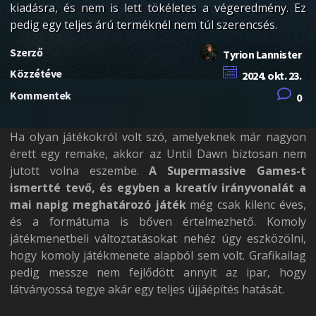
kiadásra, és nem is lett tökéletes a végeredmény. Ez
pedig egy teljes árú terméknél nem túl szerencsés.
Szerző
Tyrion Lannister
Közzétéve
2024. okt. 23.
Kommentek
0
Ha olyan játékokról volt szó, amelyeknek már nagyon
érett egy remake, akkor az Until Dawn biztosan nem
jutott volna eszembe.
A Supermassive Games-t
ismertté tevő, és egyben a kreatív irányvonalát a
mai napig meghatározó játék
még csak kilenc éves,
és a formátuma is bőven értelmezhető. Komoly
játékmenetbeli változtatásokat nehéz úgy eszközölni,
hogy komoly játékmenete alapból sem volt. Grafikailag
pedig messze nem fejlődött annyit az ipar, hogy
látványossá tegye akár egy teljes újjáépítés hatását.