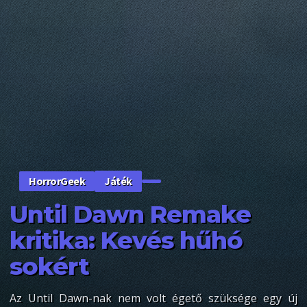
Játék
HorrorGeek
Until Dawn Remake
kritika: Kevés hűhó
sokért
Az Until Dawn-nak nem volt égető szüksége egy új