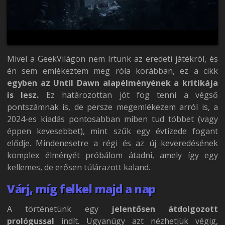
Mivel a GeekVilágon nem írtunk az eredeti játékról, és
én sem emlékeztem meg róla korábban, ez a cikk
egyben az Until Dawn alapélményének a kritikája
is lesz.
Ez határozottan jót fog tenni a végső
pontszámnak is, de persze megemlékezem arról is, a
2024-es kiadás pontosabban miben tud többet (vagy
éppen kevesebbet), mint szűk egy évtizede fogant
elődje. Mindenesetre a régi és az új keveredésének
komplex élményét próbálom átadni, amely így egy
kellemes, de erősen túlárazott kaland.
Várj, míg felkel majd a nap
A történetünk egy
jelentősen átdolgozott
prológussal
indít. Ugyanúgy azt nézhetjük végig,