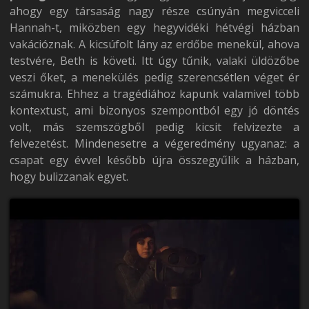
ahogy egy társaság nagy része csúnyán megvicceli
Hannah-t, miközben egy hegyvidéki hétvégi házban
vakációznak. A kicsúfolt lány az erdőbe menekül, ahova
testvére, Beth is követi. Itt úgy tűnik, valaki üldözőbe
veszi őket, a menekülés pedig szerencsétlen véget ér
számukra. Ehhez a tragédiához kapunk valamivel több
kontextust, ami bizonyos szempontból egy jó döntés
volt, más szemszögből pedig kicsit felvizezte a
felvezetést. Mindenesetre a végeredmény ugyanaz: a
csapat egy évvel később újra összegyűlik a házban,
hogy bulizzanak egyet.