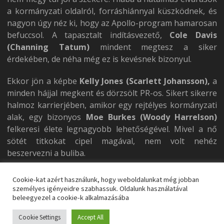
a kormányzati oldalról, forráshiánnyal küszködnek, és
nagyon úgy néz ki, hogy az Apollo-program hamarosan
befuccsol. A tapasztalt indításvezető,
Cole Davis
(Channing Tatum)
mindent megtesz a siker
érdekében, de néha még ez is kevésnek bizonyul.
Ekkor jön a képbe
Kelly Jones (Scarlett Johansson),
a
minden hájjal megkent és dörzsölt PR-os. Sikert sikerre
halmoz karrierjében, amikor egy rejtélyes kormányzati
alak, egy bizonyos
Moe Burkes (Woody Harrelson)
felkeresi élete legnagyobb lehetőségével. Mivel a nő
sötét titkokat cipel magával, nem volt nehéz
beszervezni a buliba.
Innen pedig megy minden ugyanabban a
Cookie-kat azért használunk, hogy weboldalunkat még jobban
kerékvágásban, amit e film előtt tucatnyi hasonló
személyes igényeidre szabhassuk. Oldalunk használatával
beleegyezel a cookie-k alkalmazásába
alkotás kivájt magának.
Még ha a körítés izgalmas is,
a kivitelezés képtelen volt elszakadni a zsáneradta
Cookie Settings
Accept All
kliséktől.