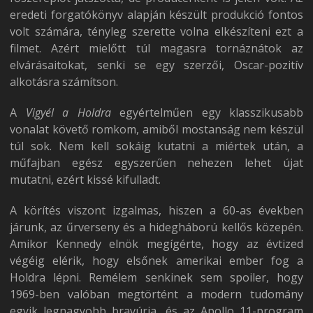
eredeti forgatókönyv alapján készült produkció fontos
volt számára, tényleg szerette volna elkészíteni ezt a
filmet. Azért mielőtt túl magasra tornáznátok az
elvárásaitokat, senki se egy szerzői, Oscar-pozitív
alkotásra számítson.
A
Vigyél a Holdra
egyértelműen egy klasszikusabb
vonalat követő romkom, amiből mostanság nem készül
túl sok. Nem kell sokáig kutatni a miértek után, a
műfajban egész egyszerűen nehezen lehet újat
mutatni, ezért kissé kifulladt.
A körítés viszont izgalmas, hiszen a 60-as években
járunk, az űrverseny és a hidegháború kellős közepén.
Amikor Kennedy elnök megígérte, hogy az évtized
végéig elérik, hogy elsőnek amerikai ember fog a
Holdra lépni. Remélem senkinek sem spoiler, hogy
1969-ben valóban megtörtént a modern tudomány
egyik legnagyobb bravúrja, és az Apollo 11-program