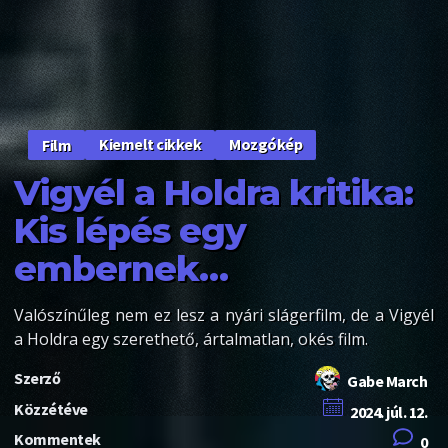
Kiemelt cikkek
Mozgókép
Film
Vigyél a Holdra kritika:
Kis lépés egy
embernek…
Valószínűleg nem ez lesz a nyári slágerfilm, de a Vigyél
a Holdra egy szerethető, ártalmatlan, okés film.
Szerző
Gabe March
Közzétéve
2024. júl. 12.
Kommentek
0