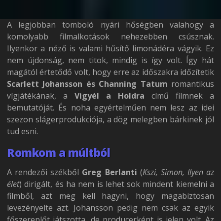
A legjobban tomboló nyári hőségben valahogy a
komolyabb filmalkotások nehezebben csúsznak.
Ilyenkor a néző is valami hűsítő limonádéra vágyik. Ez
nem újdonság, nem titok, mindig is így volt. Így hát
magától értetődő volt, hogy erre az időszakra időzítetik
Scarlett Johansson és Channing Tatum
romantikus
vígjátékának, a
Vigyél a Holdra
című filmnek a
bemutatóját. És noha egyértelműen nem lesz az idei
szezon slágerprodukciója, a dög melegben bárkinek jól
tud esni.
Romkom a múltból
A rendezői székből
Greg Berlanti
(
Kszi, Simon, Ilyen az
élet
) dirigált, és ha nem is lehet sok mindent kiemelni a
filmből, azt meg kell hagyni, hogy magabiztosan
levezényelte azt. Johansson pedig nem csak az egyik
főszereplőt játszotta, de producerként is jelen volt. Az