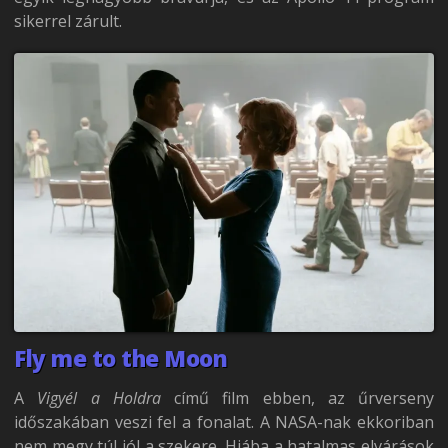
sikerrel zárult.
Fly me to the Moon
A
Vigyél a Holdra
című film ebben, az űrverseny
időszakában veszi fel a fonalat. A NASA-nak ekkoriban
nem megy túl jól a szekere. Hiába a hatalmas elvárások