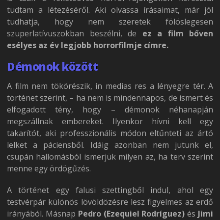
tudtam a létezéséről. Aki olvassa írásaimat, már jól
tudhatja, hogy nem szeretek fölöslegesen
szuperlatívuszokban beszélni, de
ez a film bőven
esélyes az év legjobb horrorfilmje címre.
Démonok között
A film nem tökörészik, in medias res a lényegre tér. A
történet szerint, – ha nem is mindennapos, de ismert és
elfogadott tény, hogy – démonok néhanapján
megszállnak embereket. Ilyenkor hívni kell egy
takarítót, aki professzionális módon eltűnteti az ártó
lelket a páciensből. Idáig azonban nem jutunk el,
csupán hallomásból ismerjük milyen az, ha terv szerint
menne egy ördögűzés.
A történet egy falusi szettingből indul, ahol egy
testvérpár különös lövöldözésre lesz figyelmes az erdő
irányából. Másnap
Pedro (Ezequiel Rodríguez)
és
Jimi