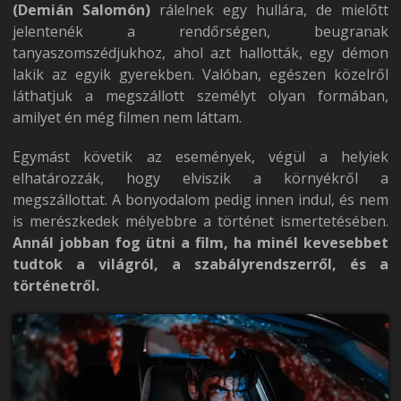
(Demián Salomón)
rálelnek egy hullára, de mielőtt
jelentenék a rendőrségen, beugranak
tanyaszomszédjukhoz, ahol azt hallották, egy démon
lakik az egyik gyerekben. Valóban, egészen közelről
láthatjuk a megszállott személyt olyan formában,
amilyet én még filmen nem láttam.
Egymást követik az események, végül a helyiek
elhatározzák, hogy elviszik a környékről a
megszállottat. A bonyodalom pedig innen indul, és nem
is merészkedek mélyebbre a történet ismertetésében.
Annál jobban fog ütni a film, ha minél kevesebbet
tudtok a világról, a szabályrendszerről, és a
történetről.