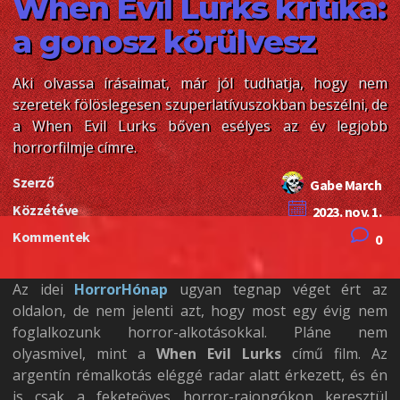
When Evil Lurks kritika:
a gonosz körülvesz
Aki olvassa írásaimat, már jól tudhatja, hogy nem
szeretek fölöslegesen szuperlatívuszokban beszélni, de
a When Evil Lurks bőven esélyes az év legjobb
horrorfilmje címre.
Szerző
Gabe March
Közzétéve
2023. nov. 1.
Kommentek
0
Az idei
HorrorHónap
ugyan tegnap véget ért az
oldalon, de nem jelenti azt, hogy most egy évig nem
foglalkozunk horror-alkotásokkal. Pláne nem
olyasmivel, mint a
When Evil Lurks
című film. Az
argentín rémalkotás eléggé radar alatt érkezett, és én
is csak a feketeöves horror-rajongókon keresztül