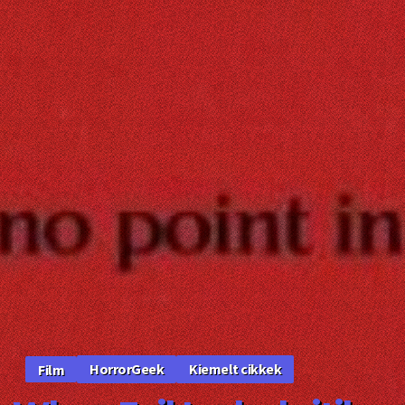
HorrorGeek
Kiemelt cikkek
Film