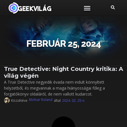
FEBRUÁR 25, 2024
True Detective: Night Country kritika: A
világ végén
A True Detective negyedik évada nem indult könnyített
helyzetből, és megvannak a maga hiányosságai főleg a
forgatókönyv oldaláról, de nem vallott kudarcot.
Molnar Roland
Közzétéve
által
2024. 02. 25-n