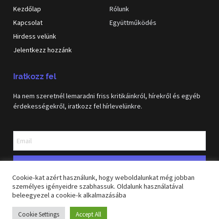
Kezdőlap
Rólunk
Kapcsolat
Együttműködés
Hirdess velünk
Jelentkezz hozzánk
Iratkozz fel
Ha nem szeretnél lemaradni friss kritikáinkról, hírekről és egyéb
érdekességekről, iratkozz fel hírlevelünkre.
Feliratkozás
Cookie-kat azért használunk, hogy weboldalunkat még jobban
személyes igényeidre szabhassuk. Oldalunk használatával
beleegyezel a cookie-k alkalmazásába
Copyright © 2026 GeekVilág blog. Minden jog fenntartva
Cookie Settings
Accept All