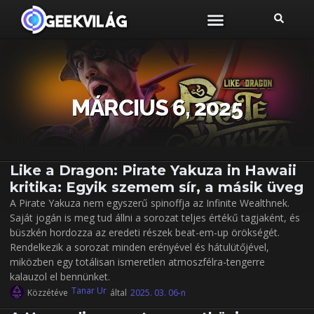
MÁRCIUS 6, 2025
Like a Dragon: Pirate Yakuza in Hawaii
kritika: Egyik szemem sír, a másik üveg
A Pirate Yakuza nem egyszerű spinoffja az Infinite Wealthnek.
Saját jogán is meg tud állni a sorozat teljes értékű tagjaként, és
büszkén hordozza az eredeti részek beat-em-up örökségét.
Rendelkezik a sorozat minden erényével és hátulütőjével,
miközben egy totálisan ismeretlen atmoszfélra-tengerre
kalauzol el bennünket.
Tanar Ur
Közzétéve
által
2025. 03. 06-n