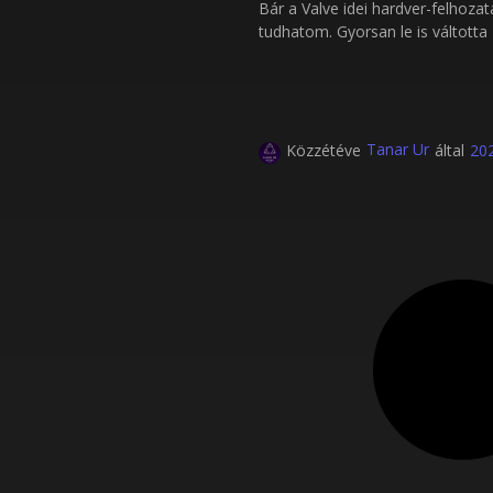
Bár a Valve idei hardver-felhoza
tudhatom. Gyorsan le is váltotta 
Tanar Ur
Közzétéve
által
202