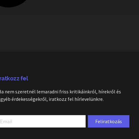
Iratkozz fel
Ha nem szeretnél lemaradni friss kritikáinkról, hírekről és
egyéb érdekességekről, iratkozz fel hírlevelünkre.
Feliratkozás