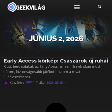
JÚNIUS 2, 2026
Early Access körkép: Császárok új ruhái
Kicsit berozsdáltak az Early Acess izmaim. Ennek okán most
három, biztonságosabb játékot hoztam a rovat
újjáélesztéséhez.
Tanar Ur
Közzétéve
által
2026. 06. 02-n