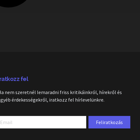
Iratkozz fel
Ha nem szeretnél lemaradni friss kritikáinkról, hírekről és
egyéb érdekességekről, iratkozz fel hírlevelünkre.
Feliratkozás