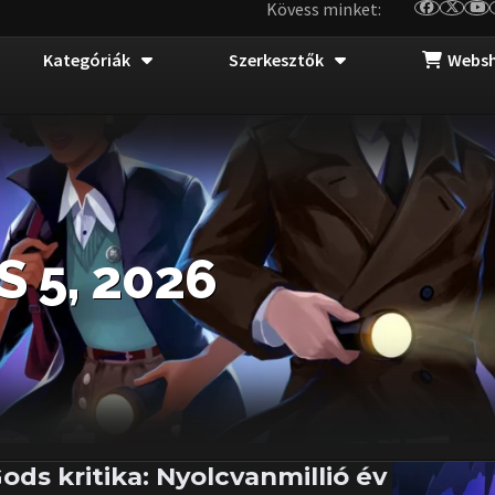
Kövess minket:
Kategóriák
Szerkesztők
Webs
 5, 2026
Gods kritika: Nyolcvanmillió év