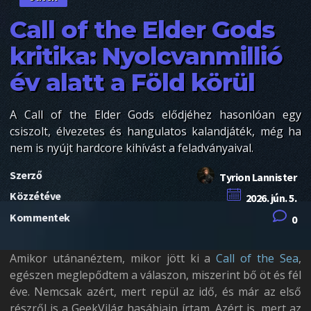
Call of the Elder Gods
kritika: Nyolcvanmillió
év alatt a Föld körül
A Call of the Elder Gods elődjéhez hasonlóan egy
csiszolt, élvezetes és hangulatos kalandjáték, még ha
nem is nyújt hardcore kihívást a feladványaival.
Szerző
Tyrion Lannister
Közzétéve
2026. jún. 5.
Kommentek
0
Amikor utánanéztem, mikor jött ki a
Call of the Sea
,
egészen meglepődtem a válaszon, miszerint bő öt és fél
éve. Nemcsak azért, mert repül az idő, és már az első
részről is a GeekVilág hasábjain írtam. Azért is, mert az