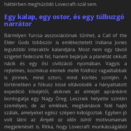
háttérben meghúzódó Lovecraft-szál sem.
Egy kalap, egy ostor, és egy túlbuzgó
narrátor
Bármilyen furcsa asszociációnak tűnhet, a Call of the
Elder Gods többször is emlékeztetett Indiana Jones
legutóbbi interaktív kalandjára. Most nem egy távoli
szigetet fedezünk fel, hanem bejárjuk a planétát okkult
nácik és egy ősi civilizáció nyomában. Vagyis a
rejtelmes, kozmikus elemek mellé földhöz ragadtabbak
is jönnek, mind sztori, mind körítés szintjén. A
történetben a fókusz kissé eltávolodik a hányattatott
expedíció kliséjétől, akiknek az elméjét apránként
bontogatja egy Nagy Öreg. Lesznek helyette szintén
személyes, de az emlékek, megbánások felé hajló
szálak, amelyeket egész szépen kidolgoztak. Egyben jó
volt látni az
Árnyék az időn túlról
motívumainak
megjelenését is. Ritka, hogy Lovecraft munkásságából