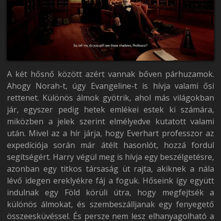
A két hősnő között azért vannak bőven párhuzamok.
Ahogy Norah-t, úgy Evangeline-t is hívja valami ősi
rettenet. Különös álmok gyötrik, ahol más világokban
jár, egyszer pedig hetek emlékei estek ki számára,
miközben a jelek szerint elmélyedve kutatott valami
után. Mivel az a hír járja, hogy Everhart professzor az
expedíciója során már átélt hasonlót, hozzá fordul
segítségért. Harry végül meg is hívja egy beszélgetésre,
azonban egy titkos társaság üt rajta, akiknek a nála
lévő idegen ereklyékre fáj a foguk. Hőseink így együtt
indulnak egy Föld körüli útra, hogy megfejtsék a
különös álmokat, és szembeszálljanak egy fenyegető
összeesküvéssel. És persze nem lesz elhanyagolható a