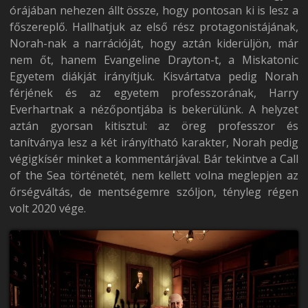
órájában nehezen állt össze, hogy pontosan ki is lesz a
főszereplő. Hallhatjuk az első rész protagonistájának,
Norah-nak a narrációját, hogy aztán kiderüljön, már
nem őt, hanem Evangeline Drayton-t, a Miskatonic
Egyetem diákját irányítjuk. Kisvártatva pedig Norah
férjének és az egyetem professzorának, Harry
Everhartnak a nézőpontjába is bekerülünk. A helyzet
aztán gyorsan kitisztul: az öreg professzor és
tanítványa lesz a két irányítható karakter, Norah pedig
végigkísér minket a kommentárjával. Bár tekintve a Call
of the Sea történetét, nem kellett volna meglepjen az
őrségváltás, de mentségemre szóljon, tényleg régen
volt 2020 vége.