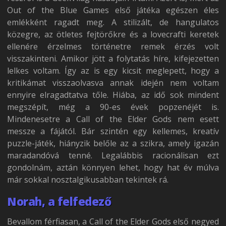
Out of the Blue Games első játéka egészen éles
emlékként ragadt meg. A stilizált, de hangulatos
közegre, az ötletes fejtörőkre és a lovecrafti keretek
ellenére érzelmes történetre remek érzés volt
visszakinteni. Amikor jött a folytatás híre, kifejezetten
lelkes voltam. Így az is egy kicsit meglepett, hogy a
kritikámat visszaolvasva annak idején nem voltam
ennyire elragadtatva tőle. Hiába, az idő sok mindent
megszépít, még a 90-es évek popzenéjét is.
Mindenesetre a Call of the Elder Gods nem esett
messze a fájától. Bár szintén egy kellemes, kreatív
puzzle-játék, hiányzik belőle az a szikra, amely igazán
maradandóvá tenné. Legalábbis racionálisan ezt
gondolnám, aztán könnyen lehet, hogy hat év múlva
már sokkal nosztalgikusabban tekintek rá.
Norah, a felfedező
Bevallom férfiasan, a Call of the Elder Gods első negyed