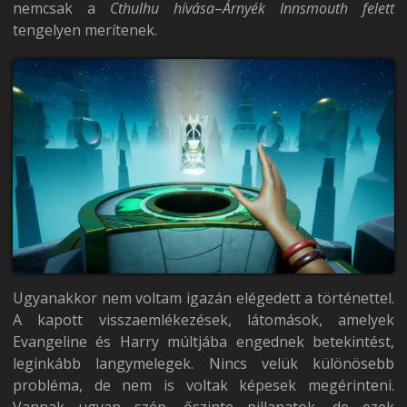
nemcsak a
Cthulhu hívása
–
Árnyék Innsmouth felett
tengelyen merítenek.
Ugyanakkor nem voltam igazán elégedett a történettel.
A kapott visszaemlékezések, látomások, amelyek
Evangeline és Harry múltjába engednek betekintést,
leginkább langymelegek. Nincs velük különösebb
probléma, de nem is voltak képesek megérinteni.
Vannak ugyan szép, őszinte pillanatok, de ezek