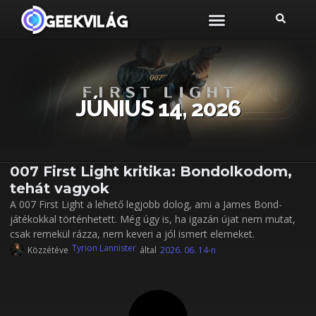
JÚNIUS 14, 2026
007 First Light kritika: Bondolkodom,
tehát vagyok
A 007 First Light a lehető legjobb dolog, ami a James Bond-
játékokkal történhetett. Még úgy is, ha igazán újat nem mutat,
csak remekül rázza, nem keveri a jól ismert elemeket.
Tyrion Lannister
Közzétéve
által
2026. 06. 14-n