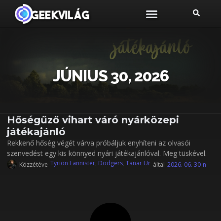
JÚNIUS 30, 2026
Hőségűző vihart váró nyárközepi
játékajánló
Rekkenő hőség végét várva próbáljuk enyhíteni az olvasói
szenvedést egy kis könnyed nyári játékajánlóval. Meg tüskével.
Tyrion Lannister
,
Dodgers
,
Tanar Ur
Közzétéve
által
2026. 06. 30-n