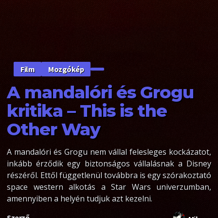
Mozgókép
Film
A mandalóri és Grogu
kritika – This is the
Other Way
A mandalóri és Grogu nem vállal felesleges kockázatot,
inkább érződik egy biztonságos vállalásnak a Disney
részéről. Ettől függetlenül továbbra is egy szórakoztató
space western alkotás a Star Wars univerzumban,
amennyiben a helyén tudjuk azt kezelni.
Szerző