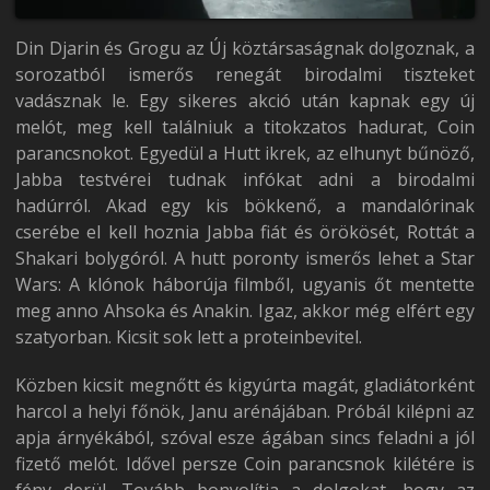
Din Djarin és Grogu az Új köztársaságnak dolgoznak, a
sorozatból ismerős renegát birodalmi tiszteket
vadásznak le. Egy sikeres akció után kapnak egy új
melót, meg kell találniuk a titokzatos hadurat, Coin
parancsnokot. Egyedül a Hutt ikrek, az elhunyt bűnöző,
Jabba testvérei tudnak infókat adni a birodalmi
hadúrról. Akad egy kis bökkenő, a mandalórinak
cserébe el kell hoznia Jabba fiát és örökösét, Rottát a
Shakari bolygóról. A hutt poronty ismerős lehet a Star
Wars: A klónok háborúja filmből, ugyanis őt mentette
meg anno Ahsoka és Anakin. Igaz, akkor még elfért egy
szatyorban. Kicsit sok lett a proteinbevitel.
Közben kicsit megnőtt és kigyúrta magát, gladiátorként
harcol a helyi főnök, Janu arénájában. Próbál kilépni az
apja árnyékából, szóval esze ágában sincs feladni a jól
fizető melót. Idővel persze Coin parancsnok kilétére is
fény derül. Tovább bonyolítja a dolgokat, hogy az