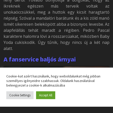
ikreknek egészen más terveik voltak az
unokaöccsükkel, meg a huttok egy kicsit haragtartó
népség. Szóval a mandalóri barátunk és a kis zöld manó
ismét sikeresen beleköpött abba a bizonyos levesbe. Az
alapfelállás tehát maradt a régiben. Pedro Pascal
karaktere halomra lövi a rosszarcúakat, miközben Baby
Yoda cukiskodik. Úgy tűnik, hogy nincs új a két nap
alatt.
A fanservice baljós árnyai
Cookie-kat azért használunk, hogy weboldalunkat még jobban
személyes igényeidre szabhassuk. Oldalunk használatával
beleegyezel a cookie-k alkalmazásába
Cookie Settings
Accept All