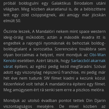
próbál boldogulni egy Galaktikus Birodalom utáni
világban. Meg közben akaratlanul is, de a bébiszittere
lett egy zöld csöppségnek, aki amúgy már jócskán
elmúlt 50.
Őszinte leszek, A Mandalóri nekem mint space western
ideig-óráig működött, aztán a második évadra itt is
engedtek a rajongói nyomásnak és behoztak boldog-
boldogtalant a sorozatba. Szerencsére továbbra sem
olyan borzalmas a helyzet, mint mondjuk az
Obi-Wan
Kenobi
esetében. Azért látszik, hogy
Sarlaccból akarnak
várat
építeni, az egész pedig kezd megfáradni. Szóval
adott egy viszonylag népszerű franchise, mi pedig már
hét éve nem tudunk SW filmet kiadni a kezünk közül.
Kézenfekvő volt tehát A mandalórira építeni egy filmet.
Meg amúgysem ért rá senki sem erre a piszkos melóra.
Mondjuk az utolsó évadban pontot tettek Din Djarin
viszontagságos meséjére. De mivel közben az