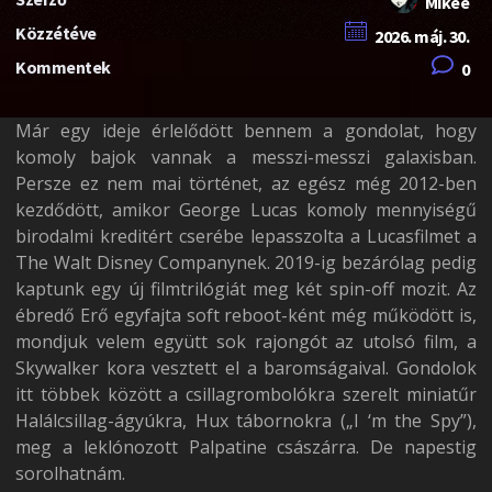
Mikee
Közzétéve
2026. máj. 30.
Kommentek
0
Már egy ideje érlelődött bennem a gondolat, hogy
komoly bajok vannak a messzi-messzi galaxisban.
Persze ez nem mai történet, az egész még 2012-ben
kezdődött, amikor George Lucas komoly mennyiségű
birodalmi kreditért cserébe lepasszolta a Lucasfilmet a
The Walt Disney Companynek. 2019-ig bezárólag pedig
kaptunk egy új filmtrilógiát meg két spin-off mozit. Az
ébredő Erő egyfajta soft reboot-ként még működött is,
mondjuk velem együtt sok rajongót az utolsó film, a
Skywalker kora vesztett el a baromságaival. Gondolok
itt többek között a csillagrombolókra szerelt miniatűr
Halálcsillag-ágyúkra, Hux tábornokra („I ‘m the Spy”),
meg a leklónozott Palpatine császárra. De napestig
sorolhatnám.