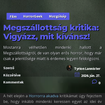
HorrorGeek
Mozgókép
Film
Megszállottság kritika:
Vigyázz, mit kívánsz!
Mostanra vélhetően mindenki hallott a
Megszállottságról, de van olyan erős horror, hogy már
csak a jelentősége miatt is érdemes legyen feldolgozni.
Szerző
Tyrion Lannister
Közzétéve
2026. jún. 27.
Kommentek
0
A hét elején a
Horrorra akadva
kritikámat úgy fejeztem
be, hogy inkább mindenki keressen egyet az idei év