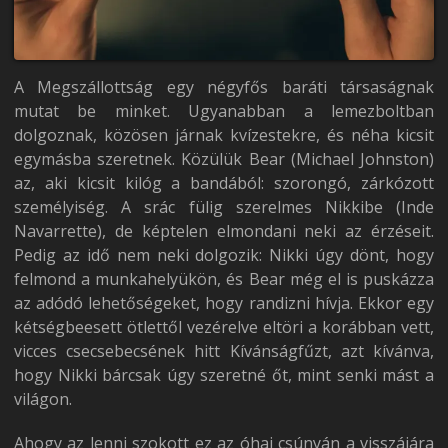
A Megszállottság egy négyfős baráti társaságnak
mutat be minket. Ugyanabban a lemezboltban
dolgoznak, közösen járnak kvízestekre, és néha kicsit
egymásba szeretnek. Közülük Bear (Michael Johnston)
az, aki kicsit kilóg a bandából: szorongó, zárkózott
személyiség. A srác fülig szerelmes Nikkibe (Inde
Navarrette), de képtelen elmondani neki az érzéseit.
Pedig az idő nem neki dolgozik: Nikki úgy dönt, hogy
felmond a munkahelyükön, és Bear még el is puskázza
az adódó lehetőségeket, hogy randizni hívja. Ekkor egy
kétségbeesett ötlettől vezérelve eltöri a korábban vett,
vicces csecsebecsének hitt Kívánságfűzt, azt kívánva,
hogy Nikki bárcsak úgy szeretné őt, mint senki mást a
világon.
Ahogy az lenni szokott ez az óhaj csúnyán a visszájára