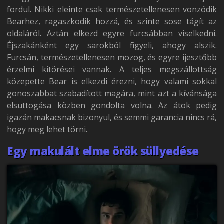
fordul. Nikki eleinte csak természetellenesen vonzódik
Bearhez, ragaszkodik hozzá, és szinte sose tágít az
oldaláról. Aztán elkezd egyre furcsábban viselkedni.
Éjszakánként egy sarokból figyeli, ahogy alszik.
Furcsán, természetellenesen mozog, és egyre ijesztőbb
érzelmi kitörései vannak. A teljes megszállottság
közepette Bear is elkezdi érezni, hogy valami sokkal
gonoszabbat szabadított magára, mint azt a kívánsága
elsuttogása közben gondolta volna. Az átok pedig
igazán makacsnak bizonyul, és semmi garancia nincs rá,
hogy meg lehet törni.
Egy makulált elme örök süllyedése