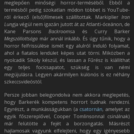
meglepően minőségi horror-terméséből. Ebből a
termésből pedig szokatlan módon többet is YouTube-
ról érkező (első)filmesek szállítottak. Markiplier
Iron
Lung
ja végül nem igazán jutott át az Atlanti-óceánon, de
Kane Parsons
Backrooms
a és Curry Barker
Megszállottsága
már annál inkább. És úgy tűnik, hogy a
horror felfrissülése ismét egy alulról induló folyamat,
ahol a fiatalos lendület képes utat törni. Miközben a
nyolcadik Sikoly készül, és lassan a Fűrész is kiállíthat
egy teljes focicsapatot, szükség is van némi
megújulásra. Legyen akármilyen különös is ez néhány
szkeccsvideóstól.
Persze jobban belegondolva nem akkora meglepetés,
hogy Barkerék kompetens horrort tudnak rendezni.
Egyrészt, a munkásságukban (a
csatornán
, amelyet az
egyik főszereplővel, Cooper Tomlinsonnal csinálnak)
már felütötte a fejét a borzongatás. Másrészt
hajlamosak vagyunk elfelejteni, hogy egy igényesebb