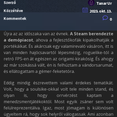
Szerző
Tanar Ur
Közzétéve
2023. okt. 13.
Kommentek
0
Újra az az időszaka van az évnek.
A Steam berendezte
a demópiacot
, ahova a fejlesztőkofák kipakolhatják a
portékáikat. És akárcsak egy valamirevaló vásáron, itt is
van minden hajócsavartól lépesmézig, roguelike-tól a
retró FPS-en át egészen az origami-kirakósig. És ahogy
az már szokássá vált, én is felhúztam a vándorsarumat,
és ellátogattam a gémer-feketetóra.
Eddig mindig észrevettem valami érdekes tematikát.
Volt, hogy a soulsike-okkal volt tele minden stand, és
olyan is, hogy orrvérzést kaptam a
menedzsmentjátékoktól. Most egyik zsáner sem volt
felülreprezentálva. Igaz, most jómagam is különösen
ügyeltem rá, hogy sok helyről válogassak. Ami azonban