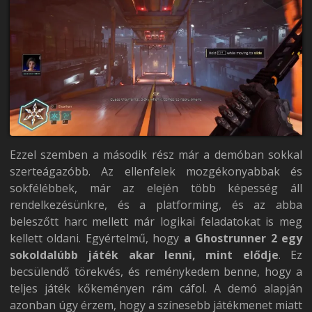
Ezzel szemben a második rész már a demóban sokkal
szerteágazóbb. Az ellenfelek mozgékonyabbak és
sokfélébbek, már az elején több képesség áll
rendelkezésünkre, és a platforming, és az abba
beleszőtt harc mellett már logikai feladatokat is meg
kellett oldani. Egyértelmű, hogy
a Ghostrunner 2 egy
sokoldalúbb játék akar lenni, mint elődje
. Ez
becsülendő törekvés, és reménykedem benne, hogy a
teljes játék kőkeményen rám cáfol. A demó alapján
azonban úgy érzem, hogy a színesebb játékmenet miatt