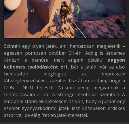
Szintén egy olyan játék, ami hamarosan megjelenik –
egészen pontosan október 31-én. Addig is érdemes
ránézni a demóra, mert engem például
nagyon
kellemes csalódásként ért.
Bár a játék már az első
bemutatón megfogott az impresszív
látványtervezésével, azzal is tisztában voltam, hogy a
DON’T NOD fejleszti. Nekem pedig megvannak a
fenntartásaim a Life is Strange alkotóival szemben. A
legoptimistább elképzelésem az volt, hogy a Jusant egy
szemet gyönyörködtető játék lesz közepesen érdekes
sztorival, de elég ízetlen játékmenettel.
És bár a sztoriról nem tudok még nyilatkozni, boldogan