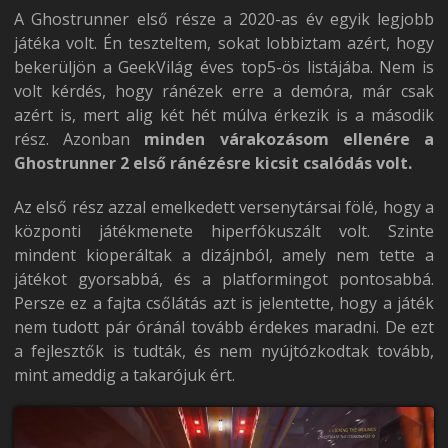
A Ghostrunner első része a 2020-as év egyik legjobb
játéka volt. Én teszteltem, sokat lobbiztam azért, hogy
bekerüljön a GeekVilág éves top5-ös listájába. Nem is
volt kérdés, hogy ránézek erre a demóra, már csak
azért is, mert alig két hét múlva érkezik is a második
rész. Azonban
minden várakozásom ellenére a
Ghostrunner 2 első ránézésre kicsit csalódás volt.
Az első rész azzal emelkedett versenytársai fölé, hogy a
központi játékmenete hiperfókuszált volt. Szinte
mindent kioperáltak a dizájnból, amely nem tette a
játékot gyorsabbá, és a platformingot pontosabbá.
Persze ez a fajta csőlátás azt is jelentette, hogy a játék
nem tudott pár óránál tovább érdekes maradni. De ezt
a fejlesztők is tudták, és nem nyújtózkodtak tovább,
mint ameddig a takarójuk ért.