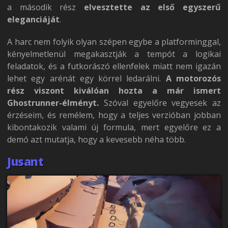
a második rész
elvesztette az első egyszerű
eleganciáját
.
A harc nem folyik olyan szépen egybe a platforminggal,
kényelmetlenül megakasztják a tempót a logikai
feladatok, és a futkorászó ellenfelek miatt nem igazán
lehet egy arénát egy körrel ledarálni.
A motorozós
rész viszont kiválóan hozta a már ismert
Ghostrunner-élményt.
Szóval egyelőre vegyesek az
érzéseim, és remélem, hogy a teljes verzióban jobban
kibontakozik valami új formula, mert egyelőre ez a
demó azt mutatja, hogy a kevesebb néha több.
Jusant