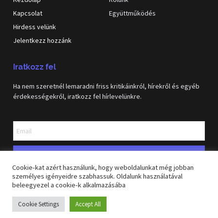
Kapcsolat
Együttműködés
Hirdess velünk
Jelentkezz hozzánk
Iratkozz fel
Ha nem szeretnél lemaradni friss kritikáinkról, hírekről és egyéb
érdekességekről, iratkozz fel hírlevelünkre.
Feliratkozás
Cookie-kat azért használunk, hogy weboldalunkat még jobban
személyes igényeidre szabhassuk. Oldalunk használatával
beleegyezel a cookie-k alkalmazásába
Copyright © 2026 GeekVilág blog. Minden jog fenntartva
Cookie Settings
Accept All
Felhasználási feltételek
Adatkerzelési tájékoztató