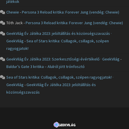
játékok
Chewie
-
Persona 3 Reload kritika: Forever Jung (vendég: Chewie)
Tóth Jack
-
Persona 3 Reload kritika: Forever Jung (vendég: Chewie)
GeekVilág Év Játéka 2023: jelöltállítás és közönségszavazás ·
GeekVilág
-
Sea of Stars kritika: Csillagok, csillagok, szépen
ragyogjatok!
GeekVilág Év Játéka 2023: Szerkesztőségi évértékelő · GeekVilág
-
Baldur’s Gate 3 kritika – Alulról jött trónfosztó
Sea of Stars kritika: Csillagok, csillagok, szépen ragyogjatok! ·
GeekVilág
-
GeekVilág Év Játéka 2023: jelöltállítás és
közönségszavazás