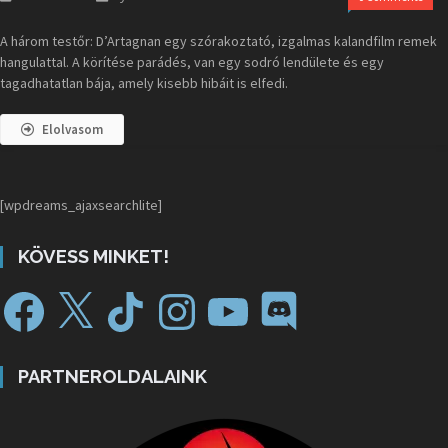
A három testőr: D’Artagnan egy szórakoztató, izgalmas kalandfilm remek
hangulattal. A körítése parádés, van egy sodró lendülete és egy
tagadhatatlan bája, amely kisebb hibáit is elfedi.
Elolvasom
[wpdreams_ajaxsearchlite]
KÖVESS MINKET!
PARTNEROLDALAINK