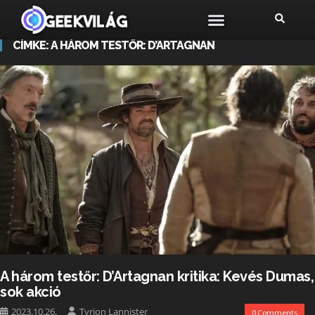
CÍMKE:
A HÁROM TESTŐR: D’ARTAGNAN
A három testőr: D’Artagnan kritika: Kevés Dumas,
sok akció
2023.10.26.
Tyrion Lannister
0 Comments