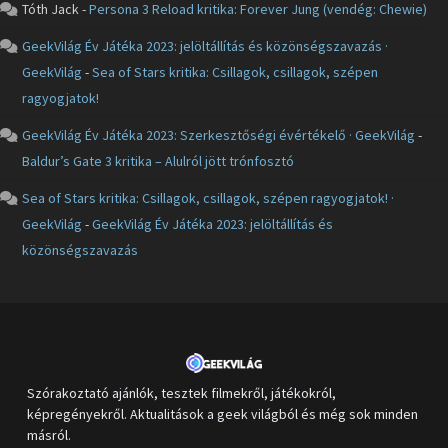
Tóth Jack
-
Persona 3 Reload kritika: Forever Jung (vendég: Chewie)
GeekVilág Év Játéka 2023: jelöltállítás és közönségszavazás ·
GeekVilág
-
Sea of Stars kritika: Csillagok, csillagok, szépen
ragyogjatok!
GeekVilág Év Játéka 2023: Szerkesztőségi évértékelő · GeekVilág
-
Baldur’s Gate 3 kritika – Alulról jött trónfosztó
Sea of Stars kritika: Csillagok, csillagok, szépen ragyogjatok! ·
GeekVilág
-
GeekVilág Év Játéka 2023: jelöltállítás és
közönségszavazás
Szórakoztató ajánlók, tesztek filmekről, játékokról,
képregényekről. Aktualitások a geek világból és még sok minden
másról.