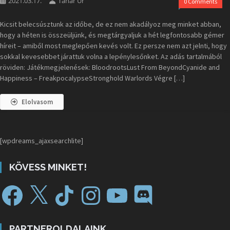
2021.03.17.
Tanar Ur
0 Comments
Kicsit belecsúsztunk az időbe, de ez nem akadályoz meg minket abban,
hogy a héten is összeüljünk, és megtárgyaljuk a hét legfontosabb gémer
híreit – amiből most meglepően kevés volt. Ez persze nem azt jelnti, hogy
sokkal kevesebbet járattuk volna a lepénylesőnket. Az adás tartalmából
röviden: Játékmegjelenések: BloodrootsLust From BeyondCyanide and
Happiness – FreakpocalypseStronghold Warlords Végre […]
Elolvasom
[wpdreams_ajaxsearchlite]
KÖVESS MINKET!
PARTNEROLDALAINK