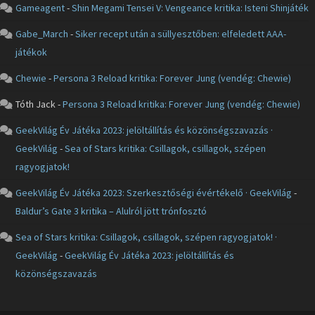
Gameagent
-
Shin Megami Tensei V: Vengeance kritika: Isteni Shinjáték
Gabe_March
-
Siker recept után a süllyesztőben: elfeledett AAA-
játékok
Chewie
-
Persona 3 Reload kritika: Forever Jung (vendég: Chewie)
Tóth Jack
-
Persona 3 Reload kritika: Forever Jung (vendég: Chewie)
GeekVilág Év Játéka 2023: jelöltállítás és közönségszavazás ·
GeekVilág
-
Sea of Stars kritika: Csillagok, csillagok, szépen
ragyogjatok!
GeekVilág Év Játéka 2023: Szerkesztőségi évértékelő · GeekVilág
-
Baldur’s Gate 3 kritika – Alulról jött trónfosztó
Sea of Stars kritika: Csillagok, csillagok, szépen ragyogjatok! ·
GeekVilág
-
GeekVilág Év Játéka 2023: jelöltállítás és
közönségszavazás