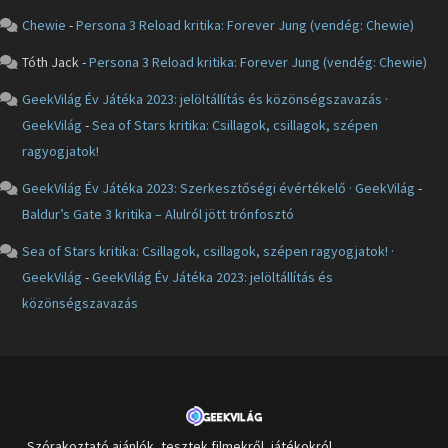
Chewie
-
Persona 3 Reload kritika: Forever Jung (vendég: Chewie)
Tóth Jack
-
Persona 3 Reload kritika: Forever Jung (vendég: Chewie)
GeekVilág Év Játéka 2023: jelöltállítás és közönségszavazás ·
GeekVilág
-
Sea of Stars kritika: Csillagok, csillagok, szépen
ragyogjatok!
GeekVilág Év Játéka 2023: Szerkesztőségi évértékelő · GeekVilág
-
Baldur’s Gate 3 kritika – Alulról jött trónfosztó
Sea of Stars kritika: Csillagok, csillagok, szépen ragyogjatok! ·
GeekVilág
-
GeekVilág Év Játéka 2023: jelöltállítás és
közönségszavazás
Szórakoztató ajánlók, tesztek filmekről, játékokról,