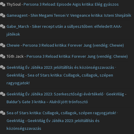
ThySoul
-
Persona 3 Reload: Episode Aigis kritika: Elég gyászos
Gameagent
-
Shin Megami Tensei V: Vengeance kritika: Isteni Shinjáték
Gabe_March
-
Siker recept után a süllyesztőben: elfeledett AAA-
játékok
Chewie
-
Persona 3 Reload kritika: Forever Jung (vendég: Chewie)
Tóth Jack
-
Persona 3 Reload kritika: Forever Jung (vendég: Chewie)
GeekVilág Év Játéka 2023: jelöltállítás és közönségszavazás ·
GeekVilág
-
Sea of Stars kritika: Csillagok, csillagok, szépen
ragyogjatok!
GeekVilág Év Játéka 2023: Szerkesztőségi évértékelő · GeekVilág
-
Baldur’s Gate 3 kritika – Alulról jött trónfosztó
Sea of Stars kritika: Csillagok, csillagok, szépen ragyogjatok! ·
GeekVilág
-
GeekVilág Év Játéka 2023: jelöltállítás és
közönségszavazás