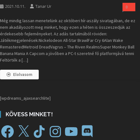
2021.10.11.
Tanar Ur
0
Még mindig lassan menetelünk az októberi hír-aszály sivatagában, de ez
nem akadályozott meg minket, hogy ezen a héten is összeszedjük az
érdekesebb fejleményeket. Az adás tartalmából röviden:
Játékmegjelenések:Nickelodeon All-Star BrawlFar Cry 6Alan Wake
RemasteredMetroid DreadVagrus – The Riven RealmsSuper Monkey Ball
Banana Mania A Capcom a jövőben a PC-t szeretné fő platformjává tenni
Feltörték a […]
Elolvasom
[wpdreams_ajaxsearchlite]
KÖVESS MINKET!