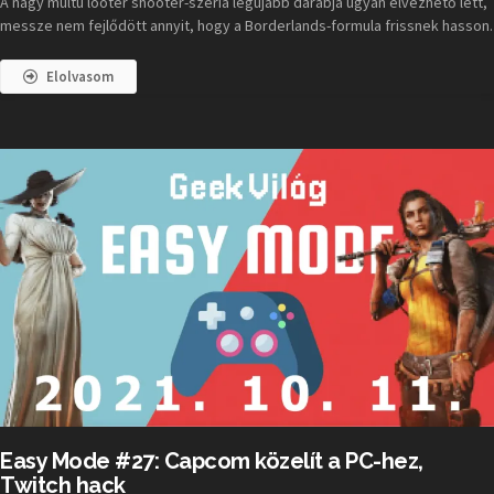
A nagy múltú looter shooter-széria legújabb darabja ugyan élvezhető lett,
messze nem fejlődött annyit, hogy a Borderlands-formula frissnek hasson.
Elolvasom
Easy Mode #27: Capcom közelít a PC-hez,
Twitch hack