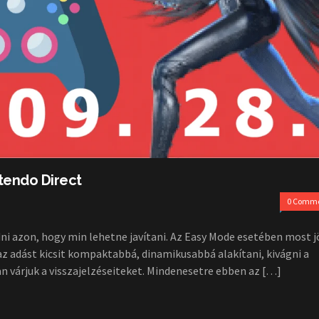
ntendo Direct
0 Comm
dni azon, hogy min lehetne javítani. Az Easy Mode esetében most j
z adást kicsit kompaktabbá, dinamikusabbá alakítani, kivágni a
ian várjuk a visszajelzéseiteket. Mindenesetre ebben az […]