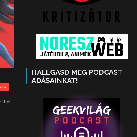
HALLGASD MEG PODCAST
ADÁSAINKAT!
ents
ött el