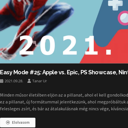
Easy Mode #25: Apple vs. Epic, PS Showcase, Ni
2021.09.28.
Tanar Ur
Minden műsor életében eljön az a pillanat, ahol el kell gondolko
ez a pillanat, új formátummal jelentkezünk, ahol megpróbáltuk a
felesleges zsírt, és bár az átalakulásnak még nincs vége, kíváncs
Elolvasom