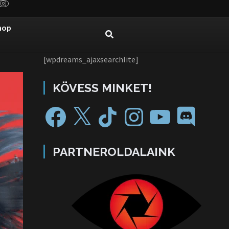
hop
[wpdreams_ajaxsearchlite]
KÖVESS MINKET!
PARTNEROLDALAINK