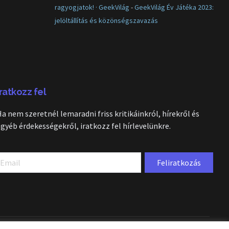
ragyogjatok! · GeekVilág
-
GeekVilág Év Játéka 2023:
jelöltállítás és közönségszavazás
Iratkozz fel
Ha nem szeretnél lemaradni friss kritikáinkról, hírekről és
egyéb érdekességekről, iratkozz fel hírlevelünkre.
Feliratkozás