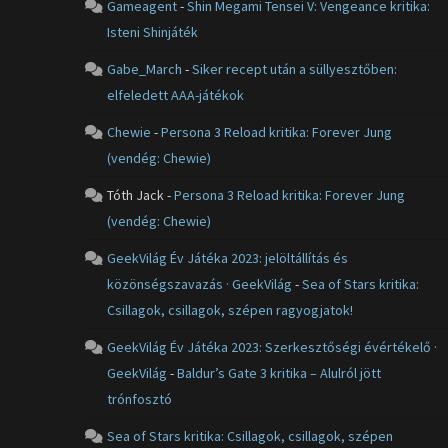
Gameagent
-
Shin Megami Tensei V: Vengeance kritika:
Isteni Shinjáték
Gabe_March
-
Siker recept után a süllyesztőben:
elfeledett AAA-játékok
Chewie
-
Persona 3 Reload kritika: Forever Jung
(vendég: Chewie)
Tóth Jack
-
Persona 3 Reload kritika: Forever Jung
(vendég: Chewie)
GeekVilág Év Játéka 2023: jelöltállítás és
közönségszavazás · GeekVilág
-
Sea of Stars kritika:
Csillagok, csillagok, szépen ragyogjatok!
GeekVilág Év Játéka 2023: Szerkesztőségi évértékelő ·
GeekVilág
-
Baldur’s Gate 3 kritika – Alulról jött
trónfosztó
Sea of Stars kritika: Csillagok, csillagok, szépen