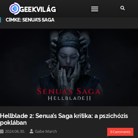
CÍMKE:
SENUA’S SAGA
Hellblade 2: Senua’s Saga kritika: a pszichózis
poklában
2024.06.30.
Gabe March
0 Comments