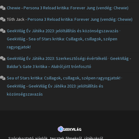
Chewie
-
Persona 3 Reload kritika: Forever Jung (vendég: Chewie)
Tóth Jack
-
Persona 3 Reload kritika: Forever Jung (vendég: Chewie)
GeekVilág Év Játéka 2023: jelöltállítás és közönségszavazás ·
GeekVilág
-
Sea of Stars kritika: Csillagok, csillagok, szépen
ragyogjatok!
GeekVilág Év Játéka 2023: Szerkesztőségi évértékelő · GeekVilág
-
Baldur’s Gate 3 kritika – Alulról jött trónfosztó
Sea of Stars kritika: Csillagok, csillagok, szépen ragyogjatok! ·
GeekVilág
-
GeekVilág Év Játéka 2023: jelöltállítás és
közönségszavazás
Szórakoztató ajánlók, tesztek filmekről, játékokról,