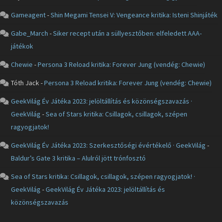
Gameagent
-
Shin Megami Tensei V: Vengeance kritika: Isteni Shinjáték
Gabe_March
-
Siker recept után a süllyesztőben: elfeledett AAA-
játékok
Chewie
-
Persona 3 Reload kritika: Forever Jung (vendég: Chewie)
Tóth Jack
-
Persona 3 Reload kritika: Forever Jung (vendég: Chewie)
GeekVilág Év Játéka 2023: jelöltállítás és közönségszavazás ·
GeekVilág
-
Sea of Stars kritika: Csillagok, csillagok, szépen
ragyogjatok!
GeekVilág Év Játéka 2023: Szerkesztőségi évértékelő · GeekVilág
-
Baldur’s Gate 3 kritika – Alulról jött trónfosztó
Sea of Stars kritika: Csillagok, csillagok, szépen ragyogjatok! ·
GeekVilág
-
GeekVilág Év Játéka 2023: jelöltállítás és
közönségszavazás