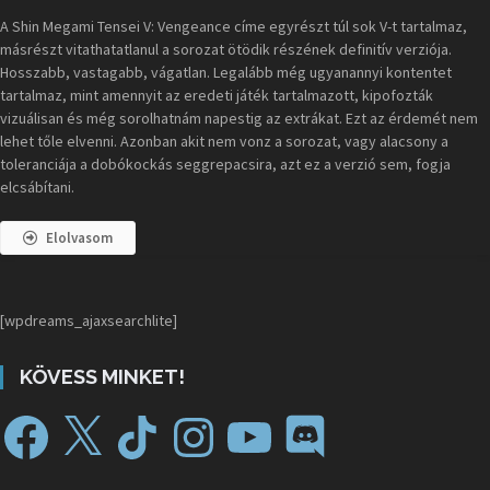
A Shin Megami Tensei V: Vengeance címe egyrészt túl sok V-t tartalmaz,
másrészt vitathatatlanul a sorozat ötödik részének definitív verziója.
Hosszabb, vastagabb, vágatlan. Legalább még ugyanannyi kontentet
tartalmaz, mint amennyit az eredeti játék tartalmazott, kipofozták
vizuálisan és még sorolhatnám napestig az extrákat. Ezt az érdemét nem
lehet tőle elvenni. Azonban akit nem vonz a sorozat, vagy alacsony a
toleranciája a dobókockás seggrepacsira, azt ez a verzió sem, fogja
elcsábítani.
Elolvasom
[wpdreams_ajaxsearchlite]
KÖVESS MINKET!