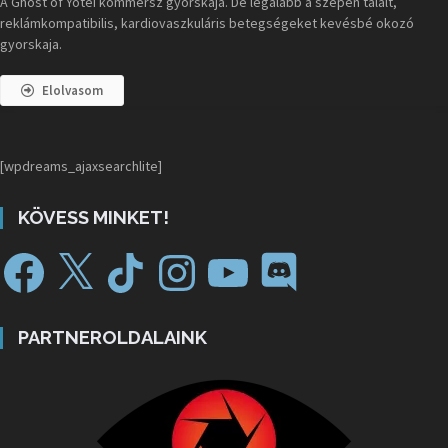
A Ghost of Yotei kommersz gyorskaja. De legalább a szépen tálalt,
reklámkompatibilis, kardiovaszkuláris betegségeket kevésbé okozó
gyorskaja.
Elolvasom
[wpdreams_ajaxsearchlite]
KÖVESS MINKET!
PARTNEROLDALAINK