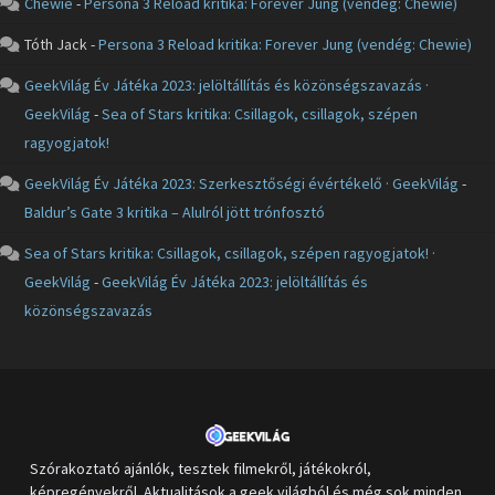
Chewie
-
Persona 3 Reload kritika: Forever Jung (vendég: Chewie)
Tóth Jack
-
Persona 3 Reload kritika: Forever Jung (vendég: Chewie)
GeekVilág Év Játéka 2023: jelöltállítás és közönségszavazás ·
GeekVilág
-
Sea of Stars kritika: Csillagok, csillagok, szépen
ragyogjatok!
GeekVilág Év Játéka 2023: Szerkesztőségi évértékelő · GeekVilág
-
Baldur’s Gate 3 kritika – Alulról jött trónfosztó
Sea of Stars kritika: Csillagok, csillagok, szépen ragyogjatok! ·
GeekVilág
-
GeekVilág Év Játéka 2023: jelöltállítás és
közönségszavazás
Szórakoztató ajánlók, tesztek filmekről, játékokról,
képregényekről. Aktualitások a geek világból és még sok minden