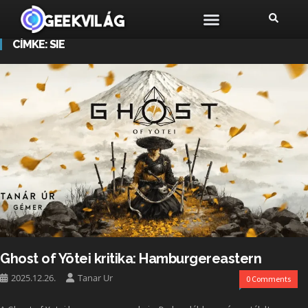
CÍMKE:
SIE
Ghost of Yōtei kritika: Hamburgereastern
2025.12.26.
Tanar Ur
0 Comments