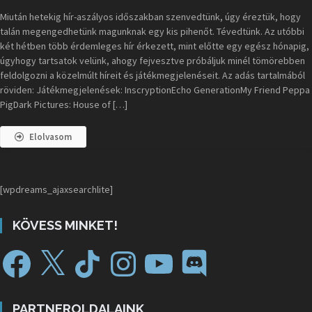
Miután hetekig hír-aszályos időszakban szenvedtünk, úgy éreztük, hogy
talán megengedhetünk magunknak egy kis pihenőt. Tévedtünk. Az utóbbi
két hétben több érdemleges hír érkezett, mint előtte egy egész hónapig,
úgyhogy tartsatok velünk, ahogy fejvesztve próbáljuk minél tömörebben
feldolgozni a közelmúlt híreit és játékmegjelenéseit. Az adás tartalmából
röviden: Játékmegjelenések: InscryptionEcho GenerationMy Friend Peppa
PigDark Pictures: House of […]
Elolvasom
[wpdreams_ajaxsearchlite]
KÖVESS MINKET!
PARTNEROLDALAINK