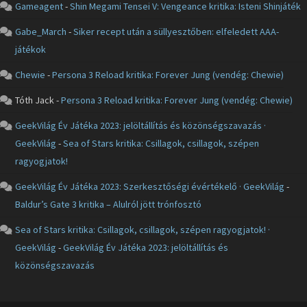
Gameagent
-
Shin Megami Tensei V: Vengeance kritika: Isteni Shinjáték
Gabe_March
-
Siker recept után a süllyesztőben: elfeledett AAA-
játékok
Chewie
-
Persona 3 Reload kritika: Forever Jung (vendég: Chewie)
Tóth Jack
-
Persona 3 Reload kritika: Forever Jung (vendég: Chewie)
GeekVilág Év Játéka 2023: jelöltállítás és közönségszavazás ·
GeekVilág
-
Sea of Stars kritika: Csillagok, csillagok, szépen
ragyogjatok!
GeekVilág Év Játéka 2023: Szerkesztőségi évértékelő · GeekVilág
-
Baldur’s Gate 3 kritika – Alulról jött trónfosztó
Sea of Stars kritika: Csillagok, csillagok, szépen ragyogjatok! ·
GeekVilág
-
GeekVilág Év Játéka 2023: jelöltállítás és
közönségszavazás