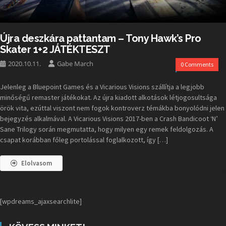
Újra deszkára pattantam – Tony Hawk’s Pro
Skater 1+2 JÁTÉKTESZT
2020.10.11.
Gabe March
0 Comments
Jelenleg a Bluepoint Games és a Vicarious Visions szállítja a legjobb
minőségű remaster játékokat. Az újra kiadott alkotások létjogosultsága
örök vita, ezúttal viszont nem fogok kontroverz témákba bonyolódni jelen
bejegyzés alkalmával. A Vicarious Visions 2017-ben a Crash Bandicoot ‘N’
Sane Trilogy során megmutatta, hogy milyen egy remek feldolgozás. A
csapat korábban főleg portolással foglalkozott, így […]
Elolvasom
[wpdreams_ajaxsearchlite]