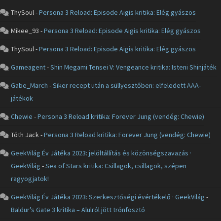
ThySoul
-
Persona 3 Reload: Episode Aigis kritika: Elég gyászos
Mikee_93
-
Persona 3 Reload: Episode Aigis kritika: Elég gyászos
ThySoul
-
Persona 3 Reload: Episode Aigis kritika: Elég gyászos
Gameagent
-
Shin Megami Tensei V: Vengeance kritika: Isteni Shinjáték
Gabe_March
-
Siker recept után a süllyesztőben: elfeledett AAA-
játékok
Chewie
-
Persona 3 Reload kritika: Forever Jung (vendég: Chewie)
Tóth Jack
-
Persona 3 Reload kritika: Forever Jung (vendég: Chewie)
GeekVilág Év Játéka 2023: jelöltállítás és közönségszavazás ·
GeekVilág
-
Sea of Stars kritika: Csillagok, csillagok, szépen
ragyogjatok!
GeekVilág Év Játéka 2023: Szerkesztőségi évértékelő · GeekVilág
-
Baldur’s Gate 3 kritika – Alulról jött trónfosztó