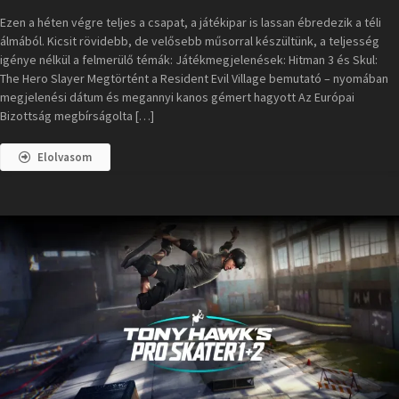
Ezen a héten végre teljes a csapat, a játékipar is lassan ébredezik a téli
álmából. Kicsit rövidebb, de velősebb műsorral készültünk, a teljesség
igénye nélkül a felmerülő témák: Játékmegjelenések: Hitman 3 és Skul:
The Hero Slayer Megtörtént a Resident Evil Village bemutató – nyomában
megjelenési dátum és megannyi kanos gémert hagyott Az Európai
Bizottság megbírságolta […]
Elolvasom