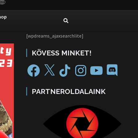
hop
[wpdreams_ajaxsearchlite]
KÖVESS MINKET!
PARTNEROLDALAINK