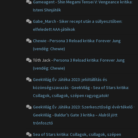
Gameagent
-
Shin Megami Tensei V: Vengeance kritika:
Isteni Shinjáték
Gabe_March
-
Siker recept után a süllyesztőben:
elfeledett AAA-játékok
Chewie
-
Persona 3 Reload kritika: Forever Jung
(vendég: Chewie)
Tóth Jack
-
Persona 3 Reload kritika: Forever Jung
(vendég: Chewie)
GeekVilág Év Játéka 2023: jelöltállítás és
közönségszavazás · GeekVilág
-
Sea of Stars kritika:
Csillagok, csillagok, szépen ragyogjatok!
GeekVilág Év Játéka 2023: Szerkesztőségi évértékelő ·
GeekVilág
-
Baldur’s Gate 3 kritika – Alulról jött
trónfosztó
Sea of Stars kritika: Csillagok, csillagok, szépen