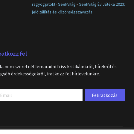
ragyogjatok! · GeekVilág
-
GeekVilág Év Játéka 2023:
jelöltállítás és közönségszavazás
Iratkozz fel
Ha nem szeretnél lemaradni friss kritikáinkról, hírekről és
egyéb érdekességekről, iratkozz fel hírlevelünkre.
Feliratkozás