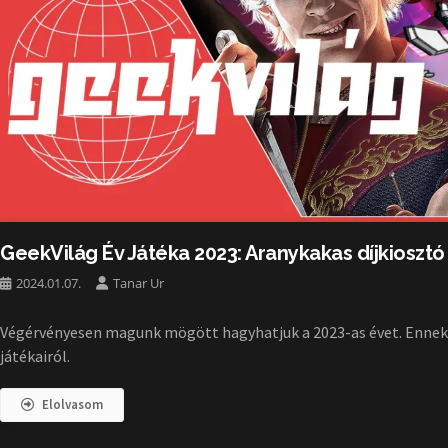
GeekVilág Év Játéka 2023: Aranykakas díjkiosztó
2024.01.07.
Tanar Ur
Végérvényesen magunk mögött hagyhatjuk a 2023-as évet. Ennek j
játékairól.
Elolvasom