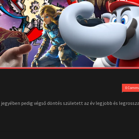
0 Comm
egyében pedig végső döntés született az év legjobb és legrossz