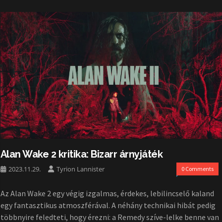
Alan Wake 2 kritika: Bizarr árnyjáték
2023.11.29.
Tyrion Lannister
0 Comments
Az Alan Wake 2 egy végig izgalmas, érdekes, lebilincselő kaland
egy fantasztikus atmoszférával. A néhány technikai hibát pedig
többnyire feledteti, hogy érezni: a Remedy szíve-lelke benne van