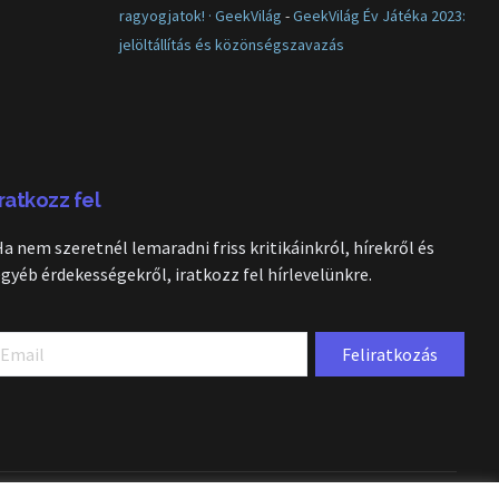
ragyogjatok! · GeekVilág
-
GeekVilág Év Játéka 2023:
jelöltállítás és közönségszavazás
Iratkozz fel
Ha nem szeretnél lemaradni friss kritikáinkról, hírekről és
egyéb érdekességekről, iratkozz fel hírlevelünkre.
Feliratkozás