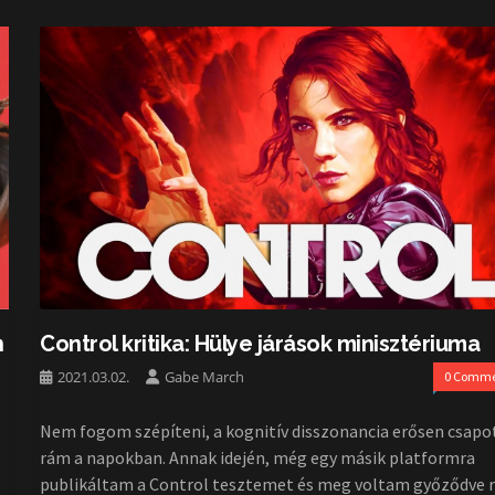
h
Control kritika: Hülye járások minisztériuma
2021.03.02.
Gabe March
0 Comme
Nem fogom szépíteni, a kognitív disszonancia erősen csapot
rám a napokban. Annak idején, még egy másik platformra
publikáltam a Control tesztemet és meg voltam győződve r