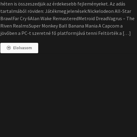
héten is összeszedjük az érdekesebb fejleményeket. Az adás
tartalmából röviden: Játékmegjelenések:Nickelodeon All-Star
BrawlFar Cry 6Alan Wake RemasteredMetroid DreadVagrus – The
Riven RealmsSuper Monkey Ball Banana Mania A Capcom a
jövőben a PC-t szeretné fő platformjává tenni Feltörték a […]
Elolvasom