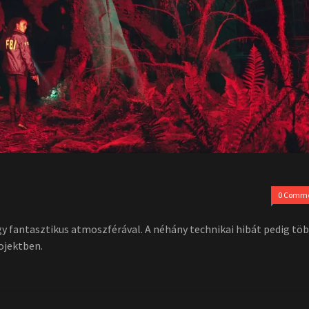
0 Comm
egy fantasztikus atmoszférával. A néhány technikai hibát pedig tö
ojektben.