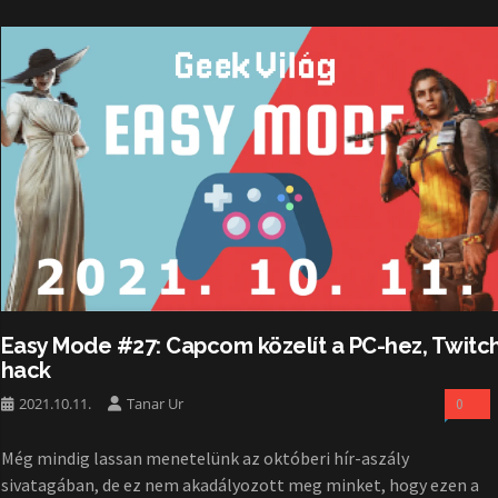
Easy Mode #27: Capcom közelít a PC-hez, Twitc
hack
2021.10.11.
Tanar Ur
0
Még mindig lassan menetelünk az októberi hír-aszály
sivatagában, de ez nem akadályozott meg minket, hogy ezen a