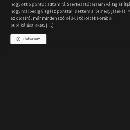
hogy ott 6 pontot adtam rá. Szerkesztőtársaim váltig állítjá
hogy márpedig 8 egész ponttal illettem a Remedy játékát. M
az oldalról már minden szó nélkül törölték korábbi
publikálásainkat, […]
Elolvasom