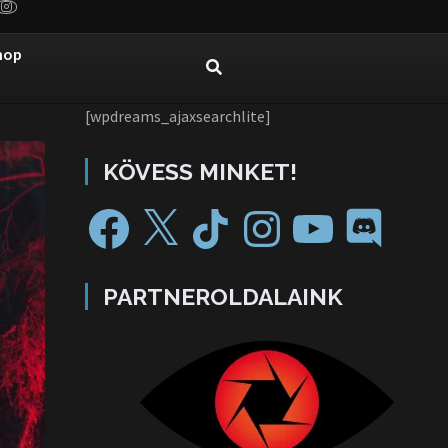
hop
[wpdreams_ajaxsearchlite]
KÖVESS MINKET!
PARTNEROLDALAINK