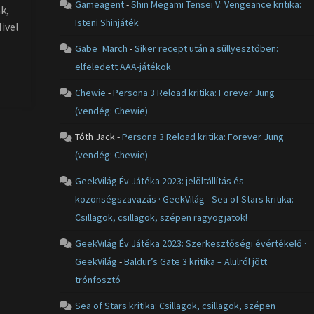
Gameagent
-
Shin Megami Tensei V: Vengeance kritika:
k,
Isteni Shinjáték
ivel
Gabe_March
-
Siker recept után a süllyesztőben:
elfeledett AAA-játékok
Chewie
-
Persona 3 Reload kritika: Forever Jung
(vendég: Chewie)
Tóth Jack
-
Persona 3 Reload kritika: Forever Jung
(vendég: Chewie)
GeekVilág Év Játéka 2023: jelöltállítás és
közönségszavazás · GeekVilág
-
Sea of Stars kritika:
Csillagok, csillagok, szépen ragyogjatok!
GeekVilág Év Játéka 2023: Szerkesztőségi évértékelő ·
GeekVilág
-
Baldur’s Gate 3 kritika – Alulról jött
trónfosztó
Sea of Stars kritika: Csillagok, csillagok, szépen