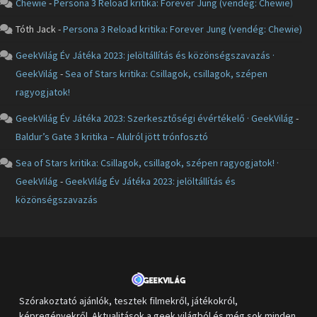
Chewie
-
Persona 3 Reload kritika: Forever Jung (vendég: Chewie)
Tóth Jack
-
Persona 3 Reload kritika: Forever Jung (vendég: Chewie)
GeekVilág Év Játéka 2023: jelöltállítás és közönségszavazás ·
GeekVilág
-
Sea of Stars kritika: Csillagok, csillagok, szépen
ragyogjatok!
GeekVilág Év Játéka 2023: Szerkesztőségi évértékelő · GeekVilág
-
Baldur’s Gate 3 kritika – Alulról jött trónfosztó
Sea of Stars kritika: Csillagok, csillagok, szépen ragyogjatok! ·
GeekVilág
-
GeekVilág Év Játéka 2023: jelöltállítás és
közönségszavazás
Szórakoztató ajánlók, tesztek filmekről, játékokról,
képregényekről. Aktualitások a geek világból és még sok minden