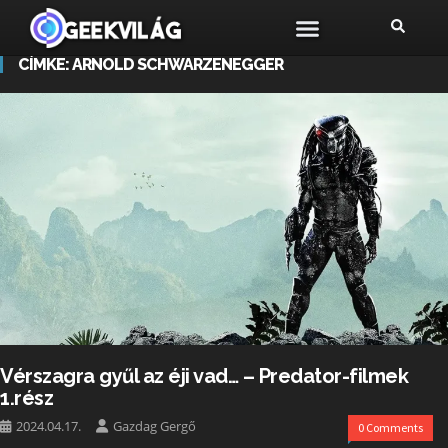
CÍMKE:
ARNOLD SCHWARZENEGGER
Vérszagra gyűl az éji vad… – Predator-filmek
1.rész
2024.04.17.
Gazdag Gergő
0 Comments