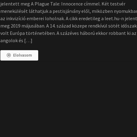
jelentett meg A Plague Tale: Innocence címmel. Két testvér
menekülését láthatjuk a pestisjárvány elől, miközben nyomukba
az inkvizíció emberei loholnak. A cikk eredetileg a leet.hu-n jelen
meg 2019 májusában. A 14. század közepe rendkívül sötét időszak
volt Európa történetében. A százéves háború ekkor robbant ki az
angolok és […]
Elolvasom