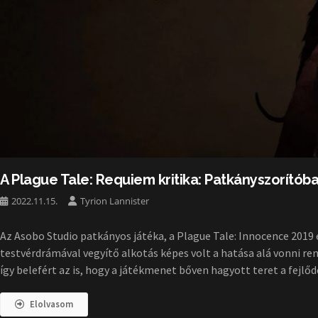
A Plague Tale: Requiem kritika: Patkányszorítób
2022.11.15.
Tyrion Lannister
Az Asobo Studio patkányos játéka, a Plague Tale: Innocence 2019 
testvérdrámával vegyítő alkotás képes volt a hatása alá vonni r
így belefért az is, hogy a játékmenet bőven hagyott teret a fejlőd
Elolvasom