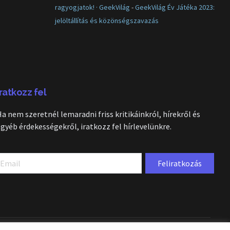
ragyogjatok! · GeekVilág
-
GeekVilág Év Játéka 2023:
jelöltállítás és közönségszavazás
Iratkozz fel
Ha nem szeretnél lemaradni friss kritikáinkról, hírekről és
egyéb érdekességekről, iratkozz fel hírlevelünkre.
Feliratkozás