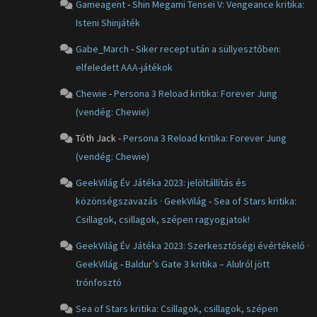
Gameagent
-
Shin Megami Tensei V: Vengeance kritika:
Isteni Shinjáték
Gabe_March
-
Siker recept után a süllyesztőben:
elfeledett AAA-játékok
Chewie
-
Persona 3 Reload kritika: Forever Jung
(vendég: Chewie)
Tóth Jack
-
Persona 3 Reload kritika: Forever Jung
(vendég: Chewie)
GeekVilág Év Játéka 2023: jelöltállítás és
közönségszavazás · GeekVilág
-
Sea of Stars kritika:
Csillagok, csillagok, szépen ragyogjatok!
GeekVilág Év Játéka 2023: Szerkesztőségi évértékelő ·
GeekVilág
-
Baldur’s Gate 3 kritika – Alulról jött
trónfosztó
Sea of Stars kritika: Csillagok, csillagok, szépen