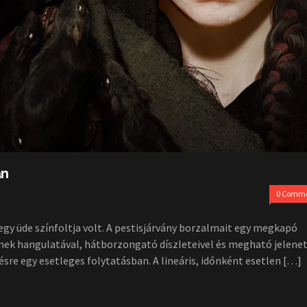
an
0 Comm
egy üde színfoltja volt. A pestisjárvány borzalmait egy megkapó
emek hangulatával, hátborzongató díszleteivel és megható jelenet
ésre egy esetleges folytatásban. A lineáris, időnként esetlen […]