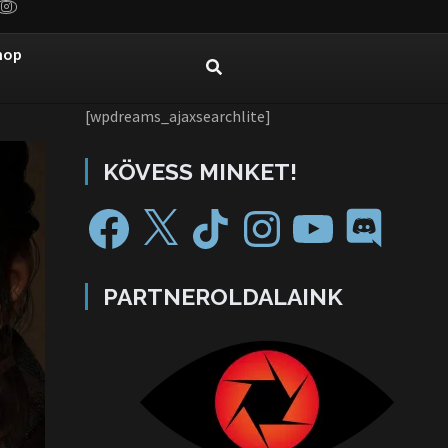
hop
[wpdreams_ajaxsearchlite]
KÖVESS MINKET!
PARTNEROLDALAINK