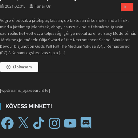
2021.02.01.
Tanar Ur
0
Végre éledezik a játékipar, lassan, de biztosan érkeznek mind a hírek,
mind a játékmegjelenések, ahogy csúszunk bele februárba. Igazán
szürreális hét volt ez, a teljesség igénye nélkül az eheti Easy Mode témái:
Játékmegjelenések: Olija Sword of the Necromancer School Simulator
Devour Disjunction Gods Will Fall The Medium Yakuza 3,4,5 Remastered
(PC) A Konami egybeolvasztja a […]
Elolvasom
[wpdreams_ajaxsearchlite]
KÖVESS MINKET!