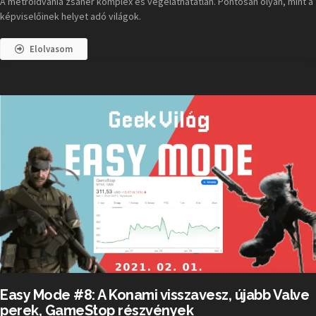
A metroidvania zsáner komplex és végeláthatatlan. Pontosan olyan, mint a
képviselőinek helyet adó világok.
Elolvasom
Easy Mode #8: A Konami visszavesz, újabb Valve
perek, GameStop részvények