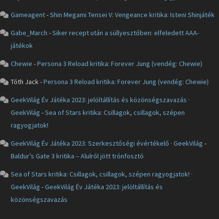
Gameagent
-
Shin Megami Tensei V: Vengeance kritika: Isteni Shinjáték
Gabe_March
-
Siker recept után a süllyesztőben: elfeledett AAA-
játékok
Chewie
-
Persona 3 Reload kritika: Forever Jung (vendég: Chewie)
Tóth Jack
-
Persona 3 Reload kritika: Forever Jung (vendég: Chewie)
GeekVilág Év Játéka 2023: jelöltállítás és közönségszavazás ·
GeekVilág
-
Sea of Stars kritika: Csillagok, csillagok, szépen
ragyogjatok!
GeekVilág Év Játéka 2023: Szerkesztőségi évértékelő · GeekVilág
-
Baldur’s Gate 3 kritika – Alulról jött trónfosztó
Sea of Stars kritika: Csillagok, csillagok, szépen ragyogjatok! ·
GeekVilág
-
GeekVilág Év Játéka 2023: jelöltállítás és
közönségszavazás