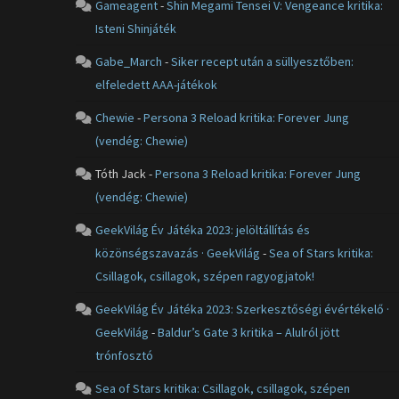
Gameagent
-
Shin Megami Tensei V: Vengeance kritika:
Isteni Shinjáték
Gabe_March
-
Siker recept után a süllyesztőben:
elfeledett AAA-játékok
Chewie
-
Persona 3 Reload kritika: Forever Jung
(vendég: Chewie)
Tóth Jack
-
Persona 3 Reload kritika: Forever Jung
(vendég: Chewie)
GeekVilág Év Játéka 2023: jelöltállítás és
közönségszavazás · GeekVilág
-
Sea of Stars kritika:
Csillagok, csillagok, szépen ragyogjatok!
GeekVilág Év Játéka 2023: Szerkesztőségi évértékelő ·
GeekVilág
-
Baldur’s Gate 3 kritika – Alulról jött
trónfosztó
Sea of Stars kritika: Csillagok, csillagok, szépen