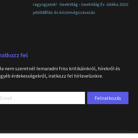
ragyogjatok! · GeekVilág
-
GeekVilág Év Játéka 2023:
jelöltállítás és közönségszavazás
Iratkozz fel
Ha nem szeretnél lemaradni friss kritikáinkról, hírekről és
egyéb érdekességekről, iratkozz fel hírlevelünkre.
Feliratkozás