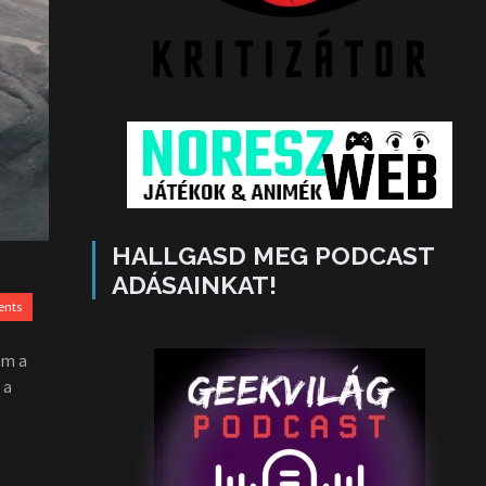
HALLGASD MEG PODCAST
ADÁSAINKAT!
ents
am a
 a