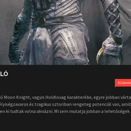
NLÓ
0 Comm
ó Moon Knight, vagyis Holdlovag karakterébe, egyre jobban várt
lyiségzavaros és tragikus sztoriban rengeteg potenciál van, amit
en ki tudtak volna aknázni. Mi sem mutatja jobban a lehetőségek