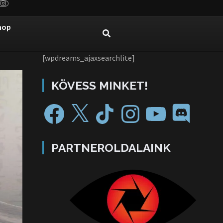
hop
[wpdreams_ajaxsearchlite]
KÖVESS MINKET!
PARTNEROLDALAINK