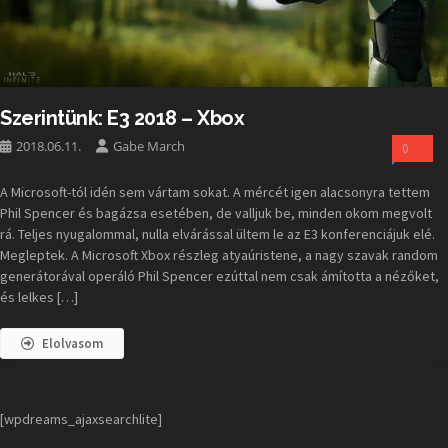
Szerintünk: E3 2018 – Xbox
2018.06.11.
Gabe March
0
A Microsoft-tól idén sem vártam sokat. A mércét igen alacsonyra tettem
Phil Spencer és bagázsa esetében, de valljuk be, minden okom megvolt
rá. Teljes nyugalommal, nulla elvárással ültem le az E3 konferenciájuk elé.
Megleptek. A Microsoft Xbox részleg atyaúristene, a nagy szavak random
generátorával operáló Phil Spencer ezúttal nem csak ámította a nézőket,
és lelkes […]
Elolvasom
[wpdreams_ajaxsearchlite]