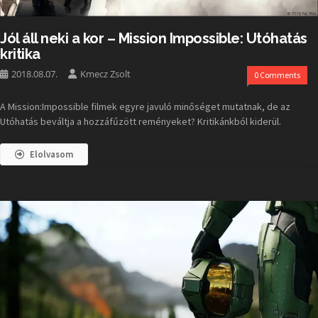
Jól áll neki a kor – Mission Impossible: Utóhatás
kritika
2018.08.07.
Kmecz Zsolt
0 Comments
A Mission:Impossible filmek egyre javuló minőséget mutatnak, de az
Utóhatás beváltja a hozzáfűzött reményeket? Kritikánkból kiderül.
Elolvasom