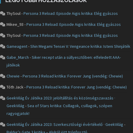
LEGUTÓBBI HOZZÁSZÓLÁSOK
ThySoul
-
Persona 3 Reload: Episode Aigis kritika: Elég gyászos
Mikee_93
-
Persona 3 Reload: Episode Aigis kritika: Elég gyászos
ThySoul
-
Persona 3 Reload: Episode Aigis kritika: Elég gyászos
Gameagent
-
Shin Megami Tensei V: Vengeance kritika: Isteni Shinjáték
Gabe_March
-
Siker recept után a süllyesztőben: elfeledett AAA-
játékok
Chewie
-
Persona 3 Reload kritika: Forever Jung (vendég: Chewie)
Tóth Jack
-
Persona 3 Reload kritika: Forever Jung (vendég: Chewie)
GeekVilág Év Játéka 2023: jelöltállítás és közönségszavazás ·
GeekVilág
-
Sea of Stars kritika: Csillagok, csillagok, szépen
ragyogjatok!
GeekVilág Év Játéka 2023: Szerkesztőségi évértékelő · GeekVilág
-
Baldur’s Gate 3 kritika – Alulról jött trónfosztó