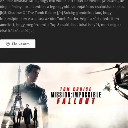
Azt már olvashattátok, hogy mik voltak 2018-ban a kedvenc játékaink, de
ideje néhány sort szentelni a legnagyobb videojátékos csalódásoknak is.
[h]5: Shadow Of The Tomb Raider [/h] Sokáig gondolkoztam, hogy
bekerüljön-e erre a listára az idei Tomb Raider. Végül azért döntöttem
amellett, hogy megérdemli a Top 5 csalódás utolsó helyét, mert míg az
első két résznél […]
Elolvasom