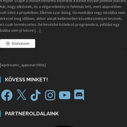
A Hyper Scape a Ubisoft betörési kísérlete a Battle Royale-játékok piacára.
Kár, hogy elkéstek, és a végeredmény is felemás lett, mert alapvetően
volt ötlet a projektben. Elkésni szar dolog. Ha munkába vagy iskolába nem
érkezel meg időben, akkor annak kellemetlen következményei lesznek,
ez csak természetes. De kevésbé kötelező programokra, például egy
buliba sem jó késve […]
Elolvasom
[wpdreams_ajaxsearchlite]
KÖVESS MINKET!
PARTNEROLDALAINK