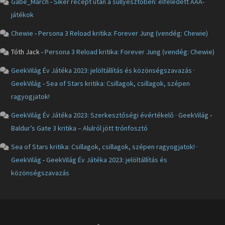
Gabe_March
-
Siker recept után a süllyesztőben: elfeledett AAA-
játékok
Chewie
-
Persona 3 Reload kritika: Forever Jung (vendég: Chewie)
Tóth Jack
-
Persona 3 Reload kritika: Forever Jung (vendég: Chewie)
GeekVilág Év Játéka 2023: jelöltállítás és közönségszavazás ·
GeekVilág
-
Sea of Stars kritika: Csillagok, csillagok, szépen
ragyogjatok!
GeekVilág Év Játéka 2023: Szerkesztőségi évértékelő · GeekVilág
-
Baldur’s Gate 3 kritika – Alulról jött trónfosztó
Sea of Stars kritika: Csillagok, csillagok, szépen ragyogjatok! ·
GeekVilág
-
GeekVilág Év Játéka 2023: jelöltállítás és
közönségszavazás