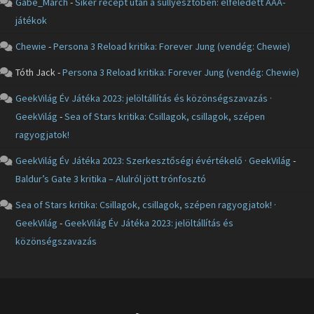
Gabe_March
-
Siker recept után a süllyesztőben: elfeledett AAA-
játékok
Chewie
-
Persona 3 Reload kritika: Forever Jung (vendég: Chewie)
Tóth Jack
-
Persona 3 Reload kritika: Forever Jung (vendég: Chewie)
GeekVilág Év Játéka 2023: jelöltállítás és közönségszavazás ·
GeekVilág
-
Sea of Stars kritika: Csillagok, csillagok, szépen
ragyogjatok!
GeekVilág Év Játéka 2023: Szerkesztőségi évértékelő · GeekVilág
-
Baldur’s Gate 3 kritika – Alulról jött trónfosztó
Sea of Stars kritika: Csillagok, csillagok, szépen ragyogjatok! ·
GeekVilág
-
GeekVilág Év Játéka 2023: jelöltállítás és
közönségszavazás