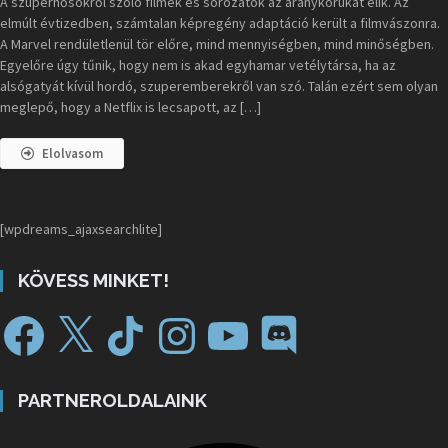
A szuperhősökről szóló filmek és sorozatok az aranykorukat élik. Az
elmúlt évtizedben, számtalan képregény adaptáció került a filmvászonra.
A Marvel rendületlenül tör előre, mind mennyiségben, mind minőségben.
Egyelőre úgy tűnik, hogy nem is akad egyhamar vetélytársa, ha az
alsógatyát kívül hordó, szuperemberekről van szó. Talán ezért sem olyan
meglepő, hogy a Netflix is lecsapott, az […]
Elolvasom
[wpdreams_ajaxsearchlite]
KÖVESS MINKET!
PARTNEROLDALAINK