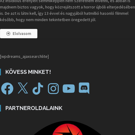
Az Insidious erényeit semmiképpen nem szeretném elvenni, és abban is
majdnem biztos vagyok, hogy közrejátszott a horror újbóli elterjedésében
is. De azt is látni kell, így 13 évvel és nagyjából hatmillió hasonló filmmel
később, hogy nem minden tekintetben öregedett jól.
Elolvasom
[wpdreams_ajaxsearchlite]
KÖVESS MINKET!
PARTNEROLDALAINK