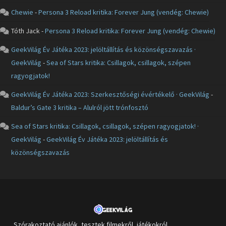
Chewie
-
Persona 3 Reload kritika: Forever Jung (vendég: Chewie)
Tóth Jack
-
Persona 3 Reload kritika: Forever Jung (vendég: Chewie)
GeekVilág Év Játéka 2023: jelöltállítás és közönségszavazás ·
GeekVilág
-
Sea of Stars kritika: Csillagok, csillagok, szépen
ragyogjatok!
GeekVilág Év Játéka 2023: Szerkesztőségi évértékelő · GeekVilág
-
Baldur’s Gate 3 kritika – Alulról jött trónfosztó
Sea of Stars kritika: Csillagok, csillagok, szépen ragyogjatok! ·
GeekVilág
-
GeekVilág Év Játéka 2023: jelöltállítás és
közönségszavazás
Szórakoztató ajánlók, tesztek filmekről, játékokról,