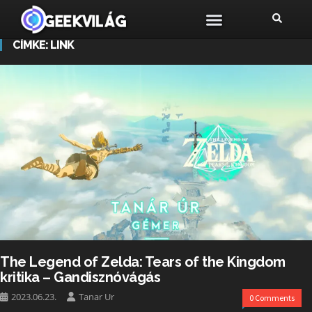
CÍMKE:
LINK
The Legend of Zelda: Tears of the Kingdom
kritika – Gandisznóvágás
2023.06.23.
Tanar Ur
0 Comments