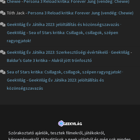
Chewie
-
Persona 3 Reload kritika: Forever Jung (vendég: Chewie)
Tóth Jack
-
Persona 3 Reload kritika: Forever Jung (vendég: Chewie)
GeekVilág Év Játéka 2023: jelöltállítás és közönségszavazás ·
GeekVilág
-
Sea of Stars kritika: Csillagok, csillagok, szépen
ragyogjatok!
GeekVilág Év Játéka 2023: Szerkesztőségi évértékelő · GeekVilág
-
Baldur’s Gate 3 kritika – Alulról jött trónfosztó
Sea of Stars kritika: Csillagok, csillagok, szépen ragyogjatok! ·
GeekVilág
-
GeekVilág Év Játéka 2023: jelöltállítás és
közönségszavazás
Szórakoztató ajánlók, tesztek filmekről, játékokról,
képregényekről. Aktualitások a geek világból és még sok minden