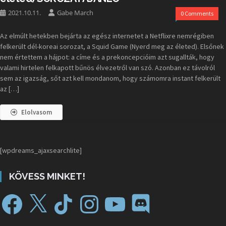
2021.10.11.
Gabe March
0 Comments
Az elmúlt hetekben bejárta az egész internetet a Netflixre nemrégiben
felkerült dél-koreai sorozat, a Squid Game (Nyerd meg az életed). Elsőnek
nem értettem a hájpot: a címe és a prekoncepcióim azt sugallták, hogy
valami hirtelen felkapott bűnös élvezetről van szó. Azonban ez távolról
sem az igazság, sőt azt kell mondanom, hogy számomra instant felkerült
az […]
Elolvasom
[wpdreams_ajaxsearchlite]
KÖVESS MINKET!