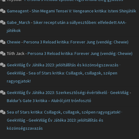
Gameagent
-
Shin Megami Tensei V: Vengeance kritika: Isteni Shinjáték
Gabe_March
-
Siker recept után a süllyesztőben: elfeledett AAA-
játékok
Chewie
-
Persona 3 Reload kritika: Forever Jung (vendég: Chewie)
Tóth Jack
-
Persona 3 Reload kritika: Forever Jung (vendég: Chewie)
GeekVilág Év Játéka 2023: jelöltállítás és közönségszavazás ·
GeekVilág
-
Sea of Stars kritika: Csillagok, csillagok, szépen
ragyogjatok!
GeekVilág Év Játéka 2023: Szerkesztőségi évértékelő · GeekVilág
-
Baldur’s Gate 3 kritika – Alulról jött trónfosztó
Sea of Stars kritika: Csillagok, csillagok, szépen ragyogjatok! ·
GeekVilág
-
GeekVilág Év Játéka 2023: jelöltállítás és
közönségszavazás